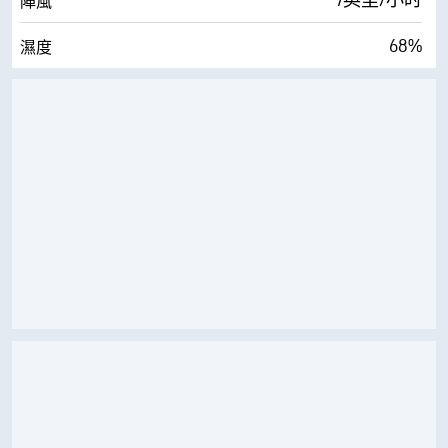
7英里/小时
陣風
68%
濕度
64° F
露點
0 (暗)
AccuLumen Brightness Index™
11%
雲層
10英里
能見度
30000英尺
雲冪