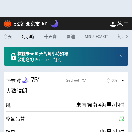
81°
北京, 北京市
F
今天
每小時
十天賽
雷達
MINUTECAST®
每月
檢視未來 10 天的每小時預報
啟動您的 Premium+ 訂閱
75°
RealFeel® 75°
0%
下午11时
大致晴朗
東南偏南 4英里/小时
風
一般
空氣品質