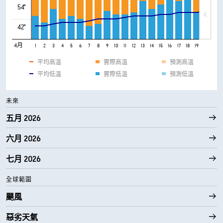
54°
42°
4月
1
2
3
4
5
6
7
8
9
10
11
12
13
14
15
16
17
18
19
20
21
平均高溫
實際高溫
預測高溫
平均低溫
實際低溫
預測低溫
未來
五月 2026
六月 2026
七月 2026
全球範圍
颶風
惡劣天氣