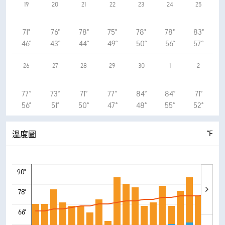
19
20
21
22
23
24
25
71°
76°
78°
75°
78°
78°
83°
46°
43°
44°
49°
50°
56°
57°
26
27
28
29
30
1
2
77°
73°
71°
77°
84°
84°
71°
56°
51°
50°
47°
48°
55°
52°
°F
溫度圖
90°
78°
66°