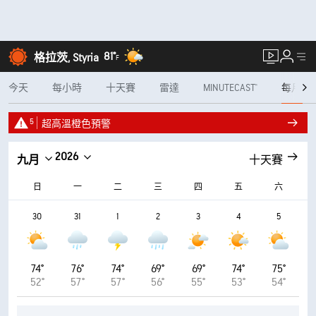
81°
格拉茨, Styria
F
今天
每小時
十天賽
雷達
MINUTECAST®
每月
5
超高溫橙色預警
2026
九月
十天賽
日
一
二
三
四
五
六
30
31
1
2
3
4
5
74°
76°
74°
69°
69°
74°
75°
52°
57°
57°
56°
55°
53°
54°