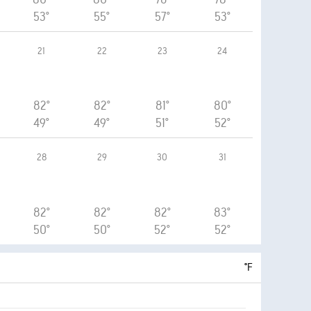
53°
55°
57°
53°
21
22
23
24
82°
82°
81°
80°
49°
49°
51°
52°
28
29
30
31
82°
82°
82°
83°
50°
50°
52°
52°
°F