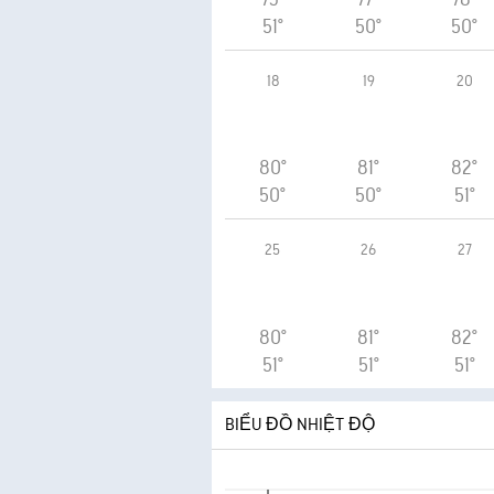
51°
50°
50°
18
19
20
80°
81°
82°
50°
50°
51°
25
26
27
80°
81°
82°
51°
51°
51°
BIỂU ĐỒ NHIỆT ĐỘ