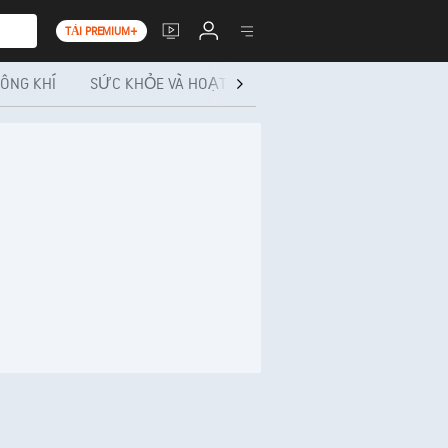
TẢI PREMIUM+
ÔNG KHÍ
SỨC KHỎE VÀ HOẠT ĐỘNG