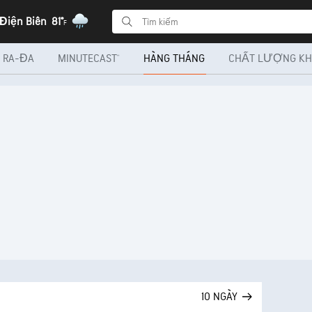
 Điện Biên
81°
F
RA-ĐA
MINUTECAST®
HÀNG THÁNG
CHẤT LƯỢNG KH
10 NGÀY