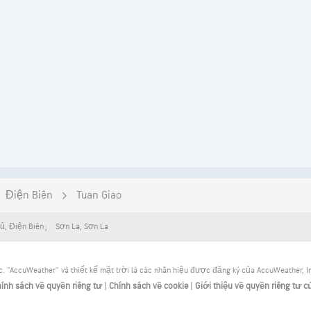
Điện Biên
Tuan Giao
hủ
,
Điện Biên
Sơn La
,
Sơn La
. "AccuWeather" và thiết kế mặt trời là các nhãn hiệu được đăng ký của AccuWeather, I
ính sách về quyền riêng tư
|
Chính sách về cookie
|
Giới thiệu về quyền riêng tư c