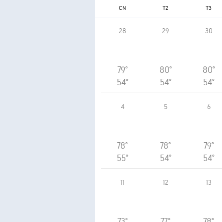
CN
T2
T3
28
29
30
79°
80°
80°
54°
54°
54°
4
5
6
78°
78°
79°
55°
54°
54°
11
12
13
73°
77°
78°