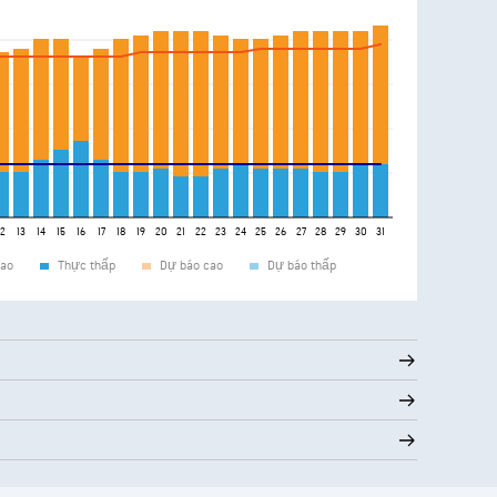
12
13
14
15
16
17
18
19
20
21
22
23
24
25
26
27
28
29
30
31
ao
Thực thấp
Dự báo cao
Dự báo thấp