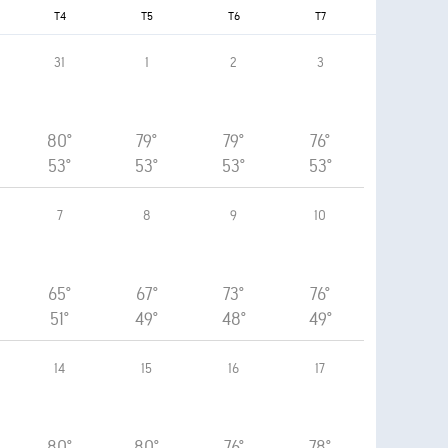
T4
T5
T6
T7
31
1
2
3
80°
79°
79°
76°
53°
53°
53°
53°
7
8
9
10
65°
67°
73°
76°
51°
49°
48°
49°
14
15
16
17
80°
80°
76°
78°