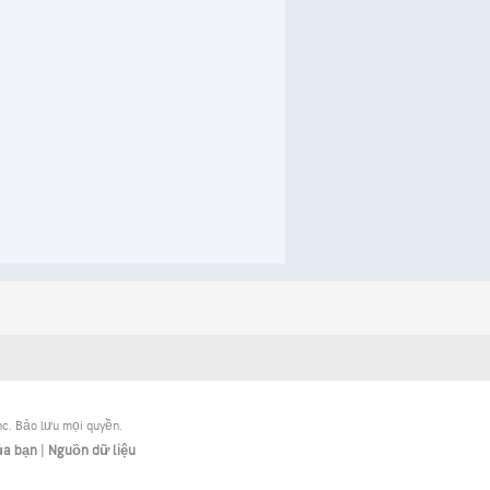
nc. Bảo lưu mọi quyền.
ủa bạn
|
Nguồn dữ liệu