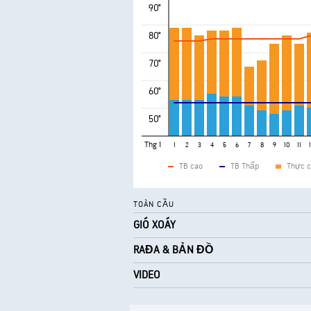
90°
80°
70°
60°
50°
Thg 1
1
2
3
4
5
6
7
8
9
10
11
TB cao
TB Thấp
Thực c
TOÀN CẦU
GIÓ XOÁY
RAĐA & BẢN ĐỒ
VIDEO