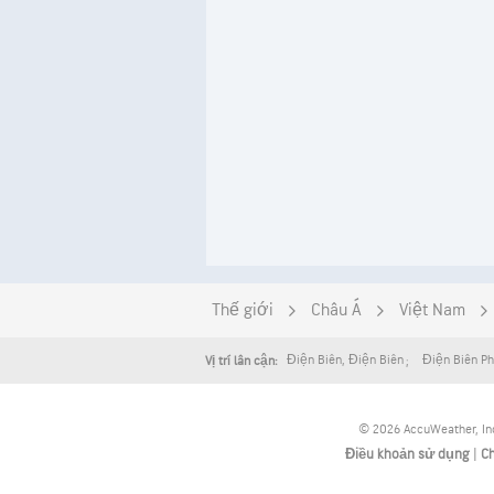
Thế giới
Châu Á
Việt Nam
Điện Biên
,
Điện Biên
Điện Biên P
Vị trí lân cận:
© 2026 AccuWeather, Inc
Điều khoản sử dụng
|
Ch