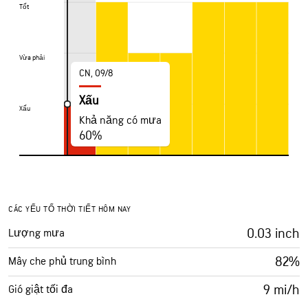
Tốt
Tốt
Vừa phải
Vừa phải
CN, 09/8
Xấu
Xấu
Xấu
Khả năng có mưa
60%
CÁC YẾU TỐ THỜI TIẾT HÔM NAY
0.03 inch
Lượng mưa
82%
Mây che phủ trung bình
9 mi/h
Gió giật tối đa