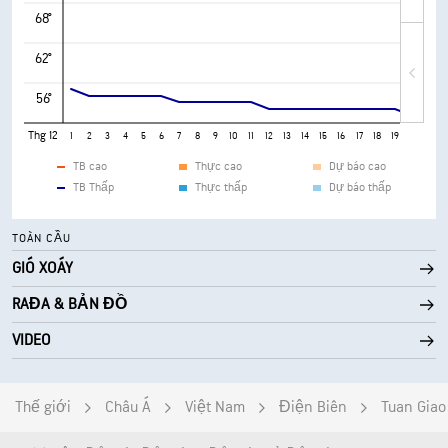
68°
62°
56°
Thg 12
1
2
3
4
5
6
7
8
9
10
11
12
13
14
15
16
17
18
19
20
21
TB cao
Thực cao
Dự báo cao
TB Thấp
Thực thấp
Dự báo thấp
TOÀN CẦU
GIÓ XOÁY
RAĐA & BẢN ĐỒ
VIDEO
Thế giới
Châu Á
Việt Nam
Điện Biên
Tuan Giao