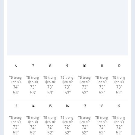
6
7
8
9
10
11
12
TB trong 
TB trong 
TB trong 
TB trong 
TB trong 
TB trong 
TB trong 
lịch sử
lịch sử
lịch sử
lịch sử
lịch sử
lịch sử
lịch sử
74°
73°
73°
73°
73°
73°
73°
54°
53°
53°
53°
53°
53°
52°
13
14
15
16
17
18
19
TB trong 
TB trong 
TB trong 
TB trong 
TB trong 
TB trong 
TB trong 
lịch sử
lịch sử
lịch sử
lịch sử
lịch sử
lịch sử
lịch sử
73°
72°
72°
72°
72°
72°
72°
52°
52°
52°
52°
52°
52°
52°