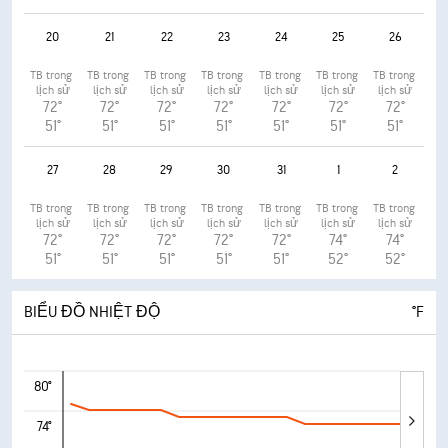
20
21
22
23
24
25
26
TB trong 
TB trong 
TB trong 
TB trong 
TB trong 
TB trong 
TB trong 
lịch sử
lịch sử
lịch sử
lịch sử
lịch sử
lịch sử
lịch sử
72°
72°
72°
72°
72°
72°
72°
51°
51°
51°
51°
51°
51°
51°
27
28
29
30
31
1
2
TB trong 
TB trong 
TB trong 
TB trong 
TB trong 
TB trong 
TB trong 
lịch sử
lịch sử
lịch sử
lịch sử
lịch sử
lịch sử
lịch sử
72°
72°
72°
72°
72°
74°
74°
51°
51°
51°
51°
51°
52°
52°
BIỂU ĐỒ NHIỆT ĐỘ
°F
80°
74°