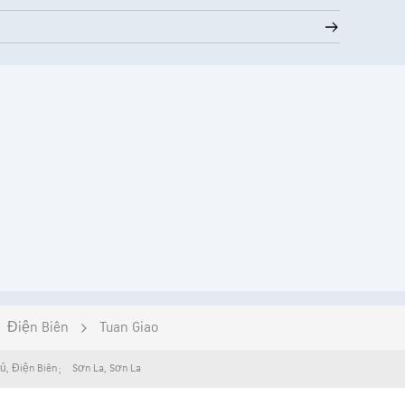
Điện Biên
Tuan Giao
hủ
,
Điện Biên
Sơn La
,
Sơn La