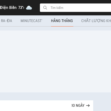
 Điện Biên
73°
F
RA-ĐA
MINUTECAST®
HÀNG THÁNG
CHẤT LƯỢNG KH
10 NGÀY