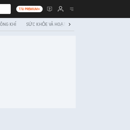
TẢI PREMIUM+
ÔNG KHÍ
SỨC KHỎE VÀ HOẠT ĐỘNG