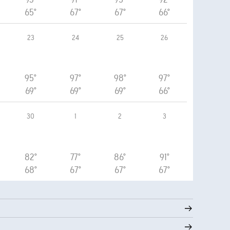
65°
67°
67°
66°
23
24
25
26
95°
97°
98°
97°
69°
69°
69°
66°
30
1
2
3
82°
77°
86°
91°
68°
67°
67°
67°