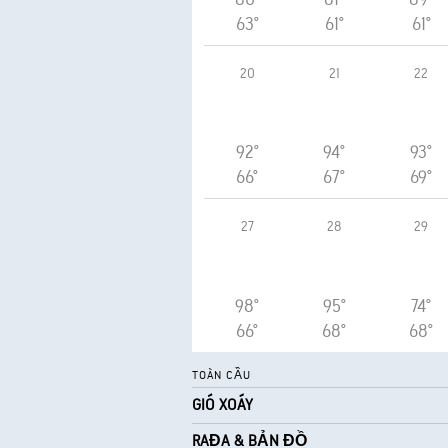
63°
61°
61°
20
21
22
92°
94°
93°
66°
67°
69°
27
28
29
98°
95°
74°
66°
68°
68°
TOÀN CẦU
GIÓ XOÁY
RAĐA & BẢN ĐỒ