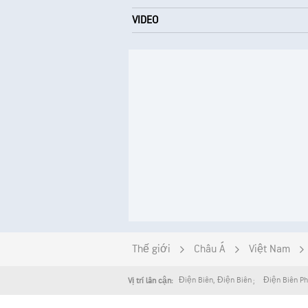
VIDEO
Thế giới
Châu Á
Việt Nam
Điện Biên
,
Điện Biên
Điện Biên P
Vị trí lân cận: