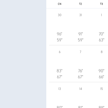
CN
T2
T3
30
31
1
96°
91°
70°
59°
59°
63°
6
7
8
83°
76°
90°
67°
67°
66°
13
14
15
80°
81°
89°