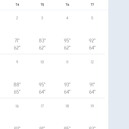
T4
T5
T6
T7
2
3
4
5
71°
83°
95°
92°
62°
62°
62°
64°
9
10
11
12
88°
95°
93°
91°
65°
64°
64°
64°
16
17
18
19
93°
91°
95°
92°