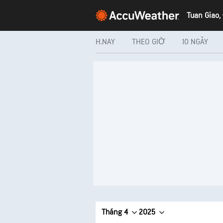
Tuan Giao,
H.NAY
THEO GIỜ
10 NGÀY
Tháng 4
2025