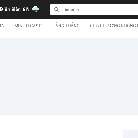
 Điện Biên
81°
F
ĐA
MINUTECAST®
HÀNG THÁNG
CHẤT LƯỢNG KHÔNG 