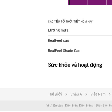
CÁC YẾU TỐ THỜI TIẾT HÔM NAY
Lượng mưa
RealFeel cao
RealFeel Shade Cao
Sức khỏe và hoạt động
Thế giới
Châu Á
Việt Nam
Điện Biên
,
Điện Biên
Điện Biên P
Vị trí lân cận: