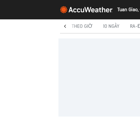
Tuan Giao,
H.NAY
THEO GIỜ
10 NGÀY
RA-