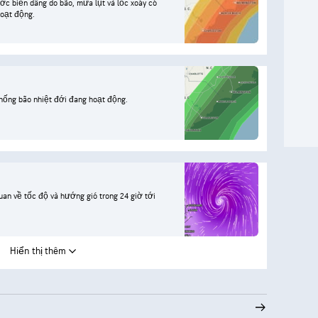
c biển dâng do bão, mưa lụt và lốc xoáy có
hoạt động.
hống bão nhiệt đới đang hoạt động.
an về tốc độ và hướng gió trong 24 giờ tới
Hiển thị thêm