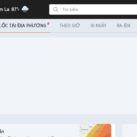
ơn La
87°
F
 LỐC TẠI ĐỊA PHƯƠNG
THEO GIỜ
10 NGÀY
RA-ĐA
ản