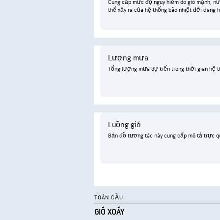
Cung cấp mức độ nguy hiểm do gió mạnh, nướ
thể xảy ra của hệ thống bão nhiệt đới đang 
Lượng mưa
Tổng lượng mưa dự kiến trong thời gian hệ t
Luồng gió
Bản đồ tương tác này cung cấp mô tả trực qu
TOÀN CẦU
GIÓ XOÁY