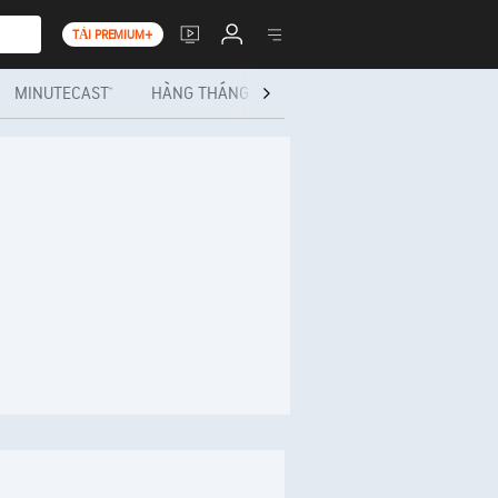
TẢI PREMIUM+
MINUTECAST®
HÀNG THÁNG
CHẤT LƯỢNG KHÔNG KHÍ