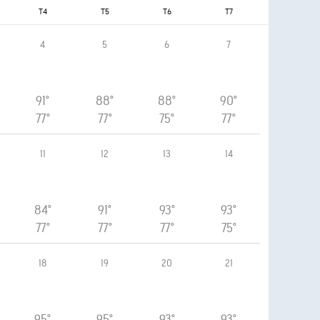
T4
T5
T6
T7
4
5
6
7
91°
88°
88°
90°
77°
77°
75°
77°
11
12
13
14
84°
91°
93°
93°
77°
77°
77°
75°
18
19
20
21
95°
95°
93°
93°