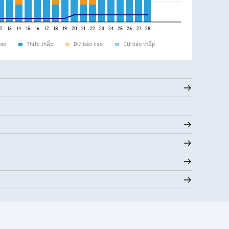
12
13
14
15
16
17
18
19
20
21
22
23
24
25
26
27
28
ao
Thực thấp
Dự báo cao
Dự báo thấp