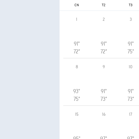
CN
T2
T3
1
2
3
91°
91°
91°
72°
72°
75°
8
9
10
93°
91°
91°
75°
73°
73°
15
16
17
95°
97°
97°