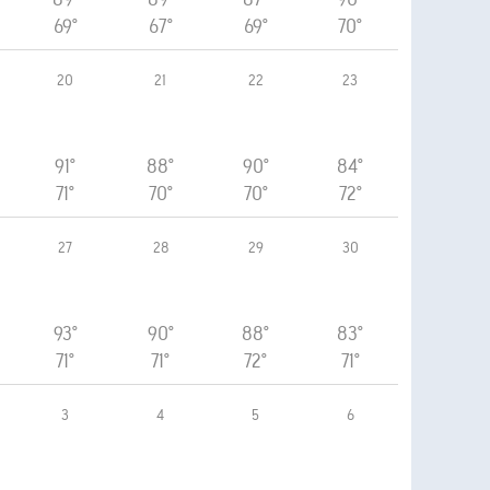
69°
67°
69°
70°
20
21
22
23
91°
88°
90°
84°
71°
70°
70°
72°
27
28
29
30
93°
90°
88°
83°
71°
71°
72°
71°
3
4
5
6