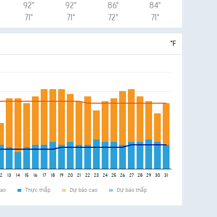
92°
92°
86°
84°
71°
71°
72°
71°
°F
12
13
14
15
16
17
18
19
20
21
22
23
24
25
26
27
28
29
30
31
ao
Thực thấp
Dự báo cao
Dự báo thấp