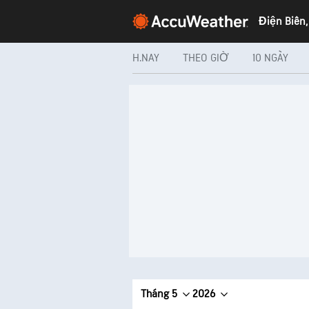
Điện Biên,
H.NAY
THEO GIỜ
10 NGÀY
Tháng 5
2026