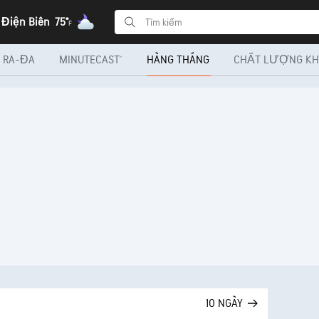
 Điện Biên
75°
F
RA-ĐA
MINUTECAST®
HÀNG THÁNG
CHẤT LƯỢNG KH
10 NGÀY