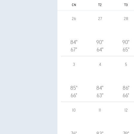
CN
T2
T3
26
27
28
84°
90°
90°
67°
64°
65°
3
4
5
85°
84°
86°
66°
63°
66°
10
11
12
76°
83°
79°