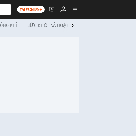
TẢI PREMIUM+
ÔNG KHÍ
SỨC KHỎE VÀ HOẠT ĐỘNG