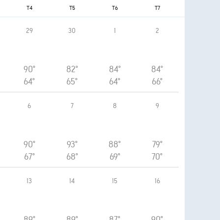
T4
T5
T6
T7
29
30
1
2
90°
82°
84°
84°
64°
65°
64°
66°
6
7
8
9
90°
93°
88°
79°
67°
68°
69°
70°
13
14
15
16
89°
89°
87°
90°