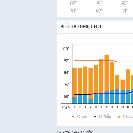
87°
91°
93°
70°
69°
71°
BIỂU ĐỒ NHIỆT ĐỘ
100°
92°
84°
76°
68°
Thg 5
1
2
3
4
5
6
7
8
9
10
11
TB cao
TB Thấp
Thực c
XA HƠN PHÍA TRƯỚC