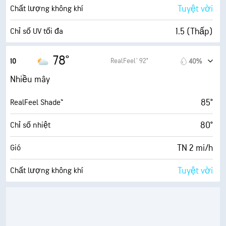
91%
Mật độ mây
Tuyệt vời
Chất lượng không khí
0.01 inch
Mưa
1.5 (Thấp)
Chỉ số UV tối đa
0.06 dặm
Tầm nhìn
5 mi/h
Gió giật
78°
RealFeel® 92°
10
40%
3200 ft
Trần mây
86%
Độ ẩm
Nhiều mây
73° F
Điểm sương
85°
RealFeel Shade™
3 (Mờ)
AccuLumen Brightness Index™
80°
Chỉ số nhiệt
85%
Mật độ mây
TN 2 mi/h
Gió
0.03 inch
Mưa
Tuyệt vời
Chất lượng không khí
2 dặm
Tầm nhìn
3.4 (Trung bình)
Chỉ số UV tối đa
4000 ft
Trần mây
6 mi/h
Gió giật