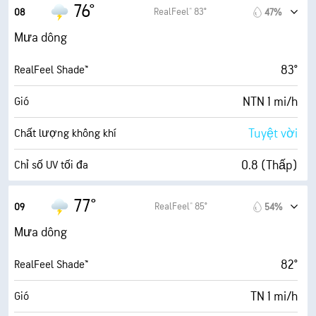
2 mi/h
Gió giật
76°
RealFeel® 83°
08
47%
95%
Độ ẩm
Mưa dông
72° F
Điểm sương
83°
RealFeel Shade™
1 (Tối)
AccuLumen Brightness Index™
NTN 1 mi/h
Gió
96%
Mật độ mây
Tuyệt vời
Chất lượng không khí
0.00 dặm
Tầm nhìn
0.8 (Thấp)
Chỉ số UV tối đa
3200 ft
Trần mây
2 mi/h
Gió giật
77°
RealFeel® 85°
09
54%
90%
Độ ẩm
Mưa dông
72° F
Điểm sương
82°
RealFeel Shade™
2 (Tối)
AccuLumen Brightness Index™
TN 1 mi/h
Gió