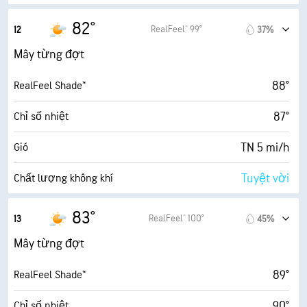
5.4 (Trung bình)
Chỉ số UV tối đa
82°
RealFeel® 99°
12
37%
9 mi/h
Gió giật
Mây từng đợt
78%
Độ ẩm
88°
RealFeel Shade™
73° F
Điểm sương
87°
Chỉ số nhiệt
5 (Trung bình)
AccuLumen Brightness Index™
TN 5 mi/h
Gió
74%
Mật độ mây
Tuyệt vời
Chất lượng không khí
6 dặm
Tầm nhìn
11.0 (Cực độ)
Chỉ số UV tối đa
83°
RealFeel® 100°
13
45%
6600 ft
Trần mây
10 mi/h
Gió giật
Mây từng đợt
74%
Độ ẩm
89°
RealFeel Shade™
73° F
Điểm sương
90°
Chỉ số nhiệt