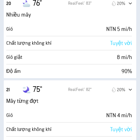
76°
RealFeel® 83°
20
20%
5 dặm
Tầm nhìn
0 (Tối)
AccuLumen Brightness Index™
Nhiều mây
7000 ft
Trần mây
81%
Mật độ mây
NTN 5 mi/h
Gió
5 dặm
Tầm nhìn
Tuyệt vời
Chất lượng không khí
19300 ft
Trần mây
8 mi/h
Gió giật
90%
Độ ẩm
73° F
Điểm sương
75°
RealFeel® 82°
21
20%
0 (Tối)
AccuLumen Brightness Index™
Mây từng đợt
77%
Mật độ mây
NTN 4 mi/h
Gió
5 dặm
Tầm nhìn
Tuyệt vời
Chất lượng không khí