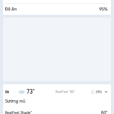
95%
Độ ẩm
72° F
Điểm sương
0 (Tối)
AccuLumen Brightness Index™
92%
Mật độ mây
0.00 dặm
Tầm nhìn
500 ft
Trần mây
73°
RealFeel® 80°
06
38%
Sương mù
80°
RealFeel Shade™