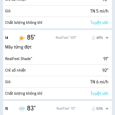
6 (Trung bình)
AccuLumen Brightness Index™
TN 5 mi/h
Gió
69%
Mật độ mây
Tuyệt vời
Chất lượng không khí
7 dặm
Tầm nhìn
10.7 (Cực độ)
Chỉ số UV tối đa
85°
RealFeel® 100°
14
49%
30000 ft
Trần mây
12 mi/h
Gió giật
Mây từng đợt
71%
Độ ẩm
91°
RealFeel Shade™
73° F
Điểm sương
92°
Chỉ số nhiệt
6 (Trung bình)
AccuLumen Brightness Index™
TN 6 mi/h
Gió
64%
Mật độ mây
Tuyệt vời
Chất lượng không khí
7 dặm
Tầm nhìn
7.2 (Cao)
Chỉ số UV tối đa
83°
RealFeel® 92°
15
53%
30000 ft
Trần mây