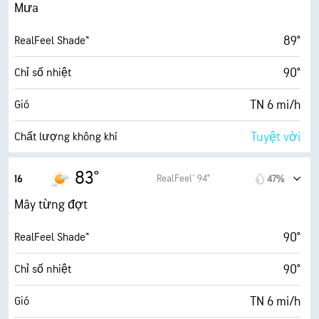
13 mi/h
Gió giật
Mưa
70%
Độ ẩm
89°
RealFeel Shade™
74° F
Điểm sương
90°
Chỉ số nhiệt
6 (Trung bình)
AccuLumen Brightness Index™
TN 6 mi/h
Gió
67%
Mật độ mây
Tuyệt vời
Chất lượng không khí
7 dặm
Tầm nhìn
2.2 (Thấp)
Chỉ số UV tối đa
83°
RealFeel® 94°
16
47%
30000 ft
Trần mây
13 mi/h
Gió giật
Mây từng đợt
75%
Độ ẩm
90°
RealFeel Shade™
74° F
Điểm sương
90°
Chỉ số nhiệt
6 (Trung bình)
AccuLumen Brightness Index™
TN 6 mi/h
Gió