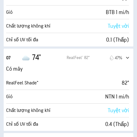
BTB 1 mi/h
Gió
Tuyệt vời
Chất lượng không khí
0.1 (Thấp)
Chỉ số UV tối đa
2 mi/h
Gió giật
74°
RealFeel® 82°
07
47%
96%
Độ ẩm
Có mây
72° F
Điểm sương
82°
RealFeel Shade™
0 (Tối)
AccuLumen Brightness Index™
NTN 1 mi/h
Gió
94%
Mật độ mây
Tuyệt vời
Chất lượng không khí
0.00 dặm
Tầm nhìn
0.4 (Thấp)
Chỉ số UV tối đa
500 ft
Trần mây