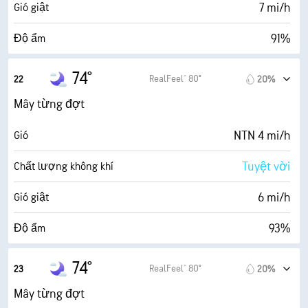
19300 ft
Trần mây
7 mi/h
Gió giật
91%
Độ ẩm
73° F
Điểm sương
74°
RealFeel® 80°
22
20%
0 (Tối)
AccuLumen Brightness Index™
Mây từng đợt
73%
Mật độ mây
NTN 4 mi/h
Gió
5 dặm
Tầm nhìn
Tuyệt vời
Chất lượng không khí
19300 ft
Trần mây
6 mi/h
Gió giật
93%
Độ ẩm
72° F
Điểm sương
74°
RealFeel® 80°
23
20%
0 (Tối)
AccuLumen Brightness Index™
Mây từng đợt