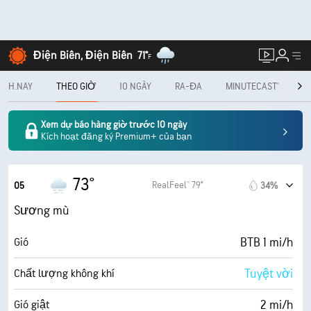
Điện Biên, Điện Biên
71°
F
H.NAY
THEO GIỜ
10 NGÀY
RA-ĐA
MINUTECAST®
H
Xem dự báo hàng giờ trước 10 ngày
Kích hoạt đăng ký Premium+ của bạn
73°
RealFeel® 79°
05
34%
Sương mù
BTB 1 mi/h
Gió
Tuyệt vời
Chất lượng không khí
2 mi/h
Gió giật