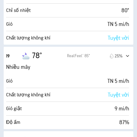
75° F
Điểm sương
80°
Chỉ số nhiệt
4 (Mờ)
AccuLumen Brightness Index™
TN 5 mi/h
Gió
76%
Mật độ mây
Tuyệt vời
Chất lượng không khí
6 dặm
Tầm nhìn
0.2 (Thấp)
Chỉ số UV tối đa
78°
RealFeel® 85°
19
25%
19200 ft
Trần mây
10 mi/h
Gió giật
Nhiều mây
86%
Độ ẩm
TN 5 mi/h
Gió
74° F
Điểm sương
Tuyệt vời
Chất lượng không khí
1 (Tối)
AccuLumen Brightness Index™
9 mi/h
Gió giật
79%
Mật độ mây
87%
Độ ẩm
0.01 inch
Mưa
74° F
Điểm sương