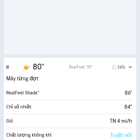
83%
Độ ẩm
73° F
Điểm sương
4 (Mờ)
AccuLumen Brightness Index™
80%
Mật độ mây
5 dặm
Tầm nhìn
80°
RealFeel® 95°
11
34%
6600 ft
Trần mây
Mây từng đợt
86°
RealFeel Shade™
84°
Chỉ số nhiệt
TN 4 mi/h
Gió
Tuyệt vời
Chất lượng không khí