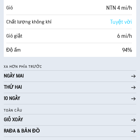
69%
Mật độ mây
NTN 4 mi/h
Gió
5 dặm
Tầm nhìn
Tuyệt vời
Chất lượng không khí
19300 ft
Trần mây
6 mi/h
Gió giật
94%
Độ ẩm
72° F
Điểm sương
XA HƠN PHÍA TRƯỚC
NGÀY MAI
0 (Tối)
AccuLumen Brightness Index™
THỨ HAI
62%
Mật độ mây
10 NGÀY
5 dặm
Tầm nhìn
TOÀN CẦU
GIÓ XOÁY
30000 ft
Trần mây
RAĐA & BẢN ĐỒ