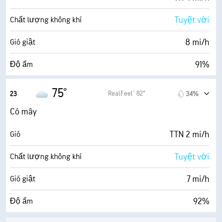
Tuyệt vời
Chất lượng không khí
8 mi/h
Gió giật
91%
Độ ẩm
73° F
Điểm sương
75°
RealFeel® 82°
23
34%
0 (Tối)
AccuLumen Brightness Index™
Có mây
92%
Mật độ mây
TTN 2 mi/h
Gió
5 dặm
Tầm nhìn
Tuyệt vời
Chất lượng không khí
4000 ft
Trần mây
7 mi/h
Gió giật
92%
Độ ẩm