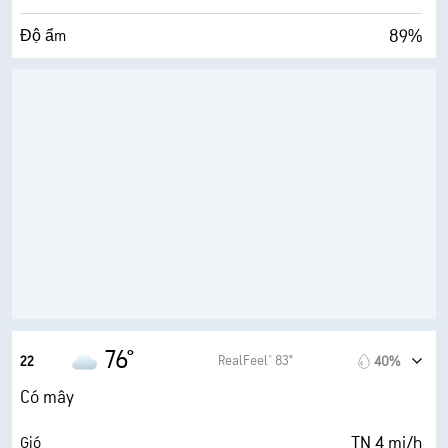
89%
Độ ẩm
73° F
Điểm sương
0 (Tối)
AccuLumen Brightness Index™
100%
Mật độ mây
0.03 inch
Mưa
5 dặm
Tầm nhìn
30000 ft
Trần mây
76°
RealFeel® 83°
22
40%
Có mây
TN 4 mi/h
Gió