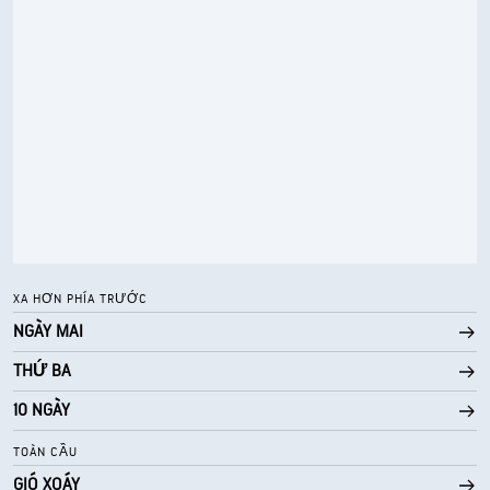
73° F
Điểm sương
0 (Tối)
AccuLumen Brightness Index™
93%
Mật độ mây
5 dặm
Tầm nhìn
30000 ft
Trần mây
XA HƠN PHÍA TRƯỚC
NGÀY MAI
THỨ BA
10 NGÀY
TOÀN CẦU
GIÓ XOÁY