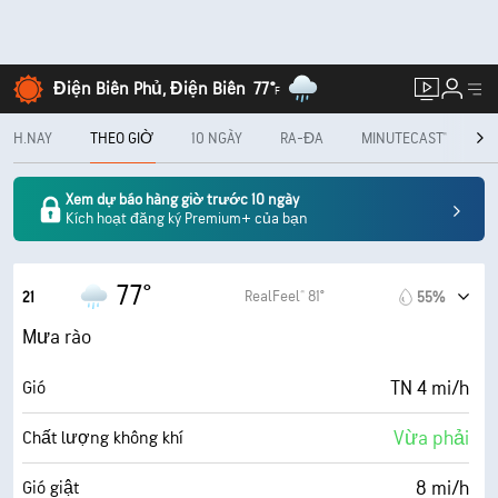
Điện Biên Phủ, Điện Biên
77°
F
H.NAY
THEO GIỜ
10 NGÀY
RA-ĐA
MINUTECAST®
H
Xem dự báo hàng giờ trước 10 ngày
Kích hoạt đăng ký Premium+ của bạn
77°
RealFeel® 81°
21
55%
Mưa rào
TN 4 mi/h
Gió
Vừa phải
Chất lượng không khí
8 mi/h
Gió giật