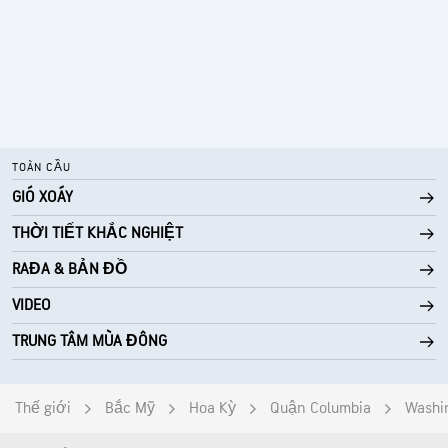
TOÀN CẦU
GIÓ XOÁY
THỜI TIẾT KHẮC NGHIỆT
RAĐA & BẢN ĐỒ
VIDEO
TRUNG TÂM MÙA ĐÔNG
Thế giới
Bắc Mỹ
Hoa Kỳ
Quận Columbia
Washi