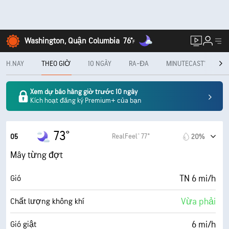
Washington, Quận Columbia
76°
F
H.NAY
THEO GIỜ
10 NGÀY
RA-ĐA
MINUTECAST®
H
Xem dự báo hàng giờ trước 10 ngày
Kích hoạt đăng ký Premium+ của bạn
73°
RealFeel® 77°
05
20%
Mây từng đợt
TN 6 mi/h
Gió
Vừa phải
Chất lượng không khí
6 mi/h
Gió giật