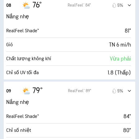
7 mi/h
Gió giật
76°
RealFeel® 84°
08
5%
94%
Độ ẩm
Nắng nhẹ
72° F
Điểm sương
81°
RealFeel Shade™
4 (Mờ)
AccuLumen Brightness Index™
TN 6 mi/h
Gió
64%
Mật độ mây
Vừa phải
Chất lượng không khí
10 dặm
Tầm nhìn
1.8 (Thấp)
Chỉ số UV tối đa
30000 ft
Trần mây
7 mi/h
Gió giật
79°
RealFeel® 89°
09
5%
87%
Độ ẩm
Nắng nhẹ
72° F
Điểm sương
84°
RealFeel Shade™
9 (Rất sáng)
AccuLumen Brightness Index™
80°
Chỉ số nhiệt