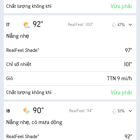
45%
Mật độ mây
Vừa phải
Chất lượng không khí
10 dặm
Tầm nhìn
4.3 (Trung bình)
Chỉ số UV tối đa
92°
RealFeel® 100°
17
47%
30000 ft
Trần mây
13 mi/h
Gió giật
Nắng nhẹ
49%
Độ ẩm
97°
RealFeel Shade™
72° F
Điểm sương
101°
Chỉ số nhiệt
8 (Sáng)
AccuLumen Brightness Index™
TTN 9 mi/h
Gió
45%
Mật độ mây
Vừa phải
Chất lượng không khí
10 dặm
Tầm nhìn
2.9 (Trung bình)
Chỉ số UV tối đa
90°
RealFeel® 94°
18
51%
30000 ft
Trần mây
15 mi/h
Gió giật
Nắng nhẹ, có mưa dông
52%
Độ ẩm
92°
RealFeel Shade™