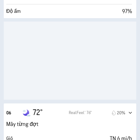
97%
Độ ẩm
72° F
Điểm sương
0 (Tối)
AccuLumen Brightness Index™
65%
Mật độ mây
10 dặm
Tầm nhìn
30000 ft
Trần mây
72°
RealFeel® 76°
06
20%
Mây từng đợt
TN 6 mi/h
Gió