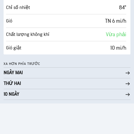
0 (Tối)
AccuLumen Brightness Index™
84°
Chỉ số nhiệt
38%
Mật độ mây
TN 6 mi/h
Gió
10 dặm
Tầm nhìn
Vừa phải
Chất lượng không khí
30000 ft
Trần mây
10 mi/h
Gió giật
80%
Độ ẩm
XA HƠN PHÍA TRƯỚC
NGÀY MAI
73° F
Điểm sương
THỨ HAI
0 (Tối)
AccuLumen Brightness Index™
10 NGÀY
25%
Mật độ mây
10 dặm
Tầm nhìn
30000 ft
Trần mây