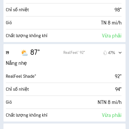
73° F
Điểm sương
98°
Chỉ số nhiệt
8 (Sáng)
AccuLumen Brightness Index™
TN 8 mi/h
Gió
45%
Mật độ mây
Vừa phải
Chất lượng không khí
10 dặm
Tầm nhìn
1.8 (Thấp)
Chỉ số UV tối đa
87°
RealFeel® 92°
19
47%
30000 ft
Trần mây
10 mi/h
Gió giật
Nắng nhẹ
59%
Độ ẩm
92°
RealFeel Shade™
74° F
Điểm sương
94°
Chỉ số nhiệt
8 (Sáng)
AccuLumen Brightness Index™
NTN 8 mi/h
Gió
45%
Mật độ mây
Vừa phải
Chất lượng không khí
0.05 inch
Mưa
0.8 (Thấp)
Chỉ số UV tối đa