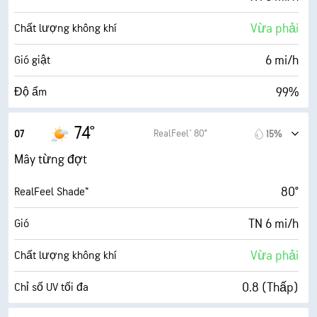
Vừa phải
Chất lượng không khí
6 mi/h
Gió giật
99%
Độ ẩm
72° F
Điểm sương
74°
RealFeel® 80°
07
15%
0 (Tối)
AccuLumen Brightness Index™
Mây từng đợt
65%
Mật độ mây
80°
RealFeel Shade™
10 dặm
Tầm nhìn
TN 6 mi/h
Gió
30000 ft
Trần mây
Vừa phải
Chất lượng không khí
0.8 (Thấp)
Chỉ số UV tối đa