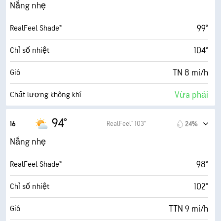
13 mi/h
Gió giật
Nắng nhẹ
49%
Độ ẩm
99°
RealFeel Shade™
72° F
Điểm sương
104°
Chỉ số nhiệt
8 (Sáng)
AccuLumen Brightness Index™
TN 8 mi/h
Gió
45%
Mật độ mây
Vừa phải
Chất lượng không khí
10 dặm
Tầm nhìn
6.3 (Cao)
Chỉ số UV tối đa
94°
RealFeel® 103°
16
24%
30000 ft
Trần mây
12 mi/h
Gió giật
Nắng nhẹ
47%
Độ ẩm
98°
RealFeel Shade™
72° F
Điểm sương
102°
Chỉ số nhiệt
8 (Sáng)
AccuLumen Brightness Index™
TTN 9 mi/h
Gió