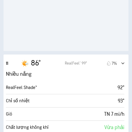
74%
Độ ẩm
74° F
Điểm sương
9 (Rất sáng)
AccuLumen Brightness Index™
26%
Mật độ mây
10 dặm
Tầm nhìn
86°
RealFeel® 99°
11
7%
30000 ft
Trần mây
Nhiều nắng
92°
RealFeel Shade™
93°
Chỉ số nhiệt
TN 7 mi/h
Gió
Vừa phải
Chất lượng không khí