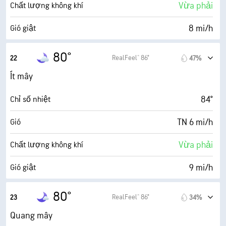
0 (Tối)
AccuLumen Brightness Index™
Vừa phải
Chất lượng không khí
65%
Mật độ mây
8 mi/h
Gió giật
10 dặm
Tầm nhìn
75%
Độ ẩm
80°
RealFeel® 86°
22
47%
30000 ft
Trần mây
73° F
Điểm sương
Ít mây
0 (Tối)
AccuLumen Brightness Index™
84°
Chỉ số nhiệt
53%
Mật độ mây
TN 6 mi/h
Gió
0.04 inch
Mưa
Vừa phải
Chất lượng không khí
6 dặm
Tầm nhìn
9 mi/h
Gió giật
4000 ft
Trần mây
80%
Độ ẩm
80°
RealFeel® 86°
23
34%
73° F
Điểm sương
Quang mây