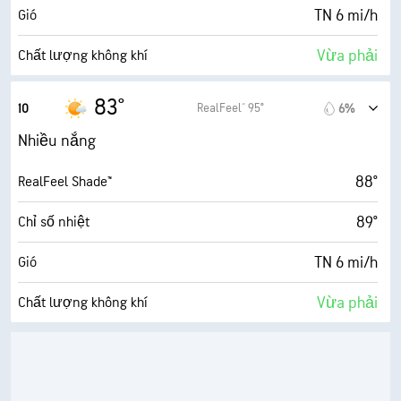
37%
Mật độ mây
TN 6 mi/h
Gió
10 dặm
Tầm nhìn
Vừa phải
Chất lượng không khí
30000 ft
Trần mây
2.9 (Trung bình)
Chỉ số UV tối đa
83°
RealFeel® 95°
10
6%
7 mi/h
Gió giật
Nhiều nắng
82%
Độ ẩm
88°
RealFeel Shade™
73° F
Điểm sương
89°
Chỉ số nhiệt
9 (Rất sáng)
AccuLumen Brightness Index™
TN 6 mi/h
Gió
33%
Mật độ mây
Vừa phải
Chất lượng không khí
10 dặm
Tầm nhìn
4.3 (Trung bình)
Chỉ số UV tối đa
30000 ft
Trần mây
7 mi/h
Gió giật