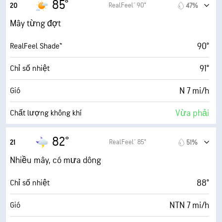
85°
RealFeel® 90°
20
47%
6 dặm
Tầm nhìn
9 mi/h
Gió giật
Mây từng đợt
30000 ft
Trần mây
62%
Độ ẩm
90°
RealFeel Shade™
72° F
Điểm sương
91°
Chỉ số nhiệt
5 (Trung bình)
AccuLumen Brightness Index™
N 7 mi/h
Gió
45%
Mật độ mây
Vừa phải
Chất lượng không khí
10 dặm
Tầm nhìn
0.0 (Thấp)
Chỉ số UV tối đa
82°
RealFeel® 85°
21
51%
30000 ft
Trần mây
8 mi/h
Gió giật
Nhiều mây, có mưa dông
66%
Độ ẩm
88°
Chỉ số nhiệt
72° F
Điểm sương
NTN 7 mi/h
Gió