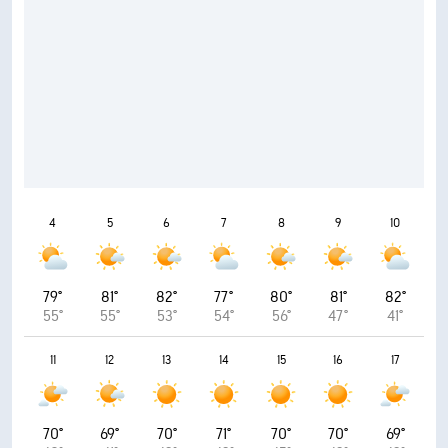
4
5
6
7
8
9
10
79°
81°
82°
77°
80°
81°
82°
55°
55°
53°
54°
56°
47°
41°
11
12
13
14
15
16
17
70°
69°
70°
71°
70°
70°
69°