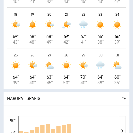
40°
41°
42°
43°
45°
43°
42°
18
19
20
21
22
23
24
69°
68°
68°
69°
67°
65°
66°
43°
48°
49°
42°
41°
38°
39°
25
26
27
28
29
30
31
64°
64°
63°
64°
70°
64°
60°
39°
40°
45°
50°
40°
38°
35°
HARORAT GRAFIGI
°F
90°
78°