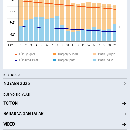
66°
54°
42°
Okt
1
2
3
4
5
6
7
8
9
10
11
12
13
14
15
16
17
18
19
20
21
O‘rt. yuqori
Haqiqiy yuqori
Bash. yuqori
O‘rtacha Past
Haqiqiy past
Bash. past
KEYINROQ
NOYABR 2026
DUNYO BOʻYLAB
TO‘FON
RADAR VA XARITALAR
VIDEO