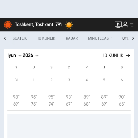
Toshkent, Toshkent
79°
F
N
SOATLIK
10 KUNLIK
RADAR
MINUTECAST®
OYLIK
Iyun
2026
10 KUNLIK
Y
D
S
C
P
J
S
31
1
2
3
4
5
6
98°
96°
95°
93°
89°
89°
90°
69°
76°
74°
67°
68°
69°
66°