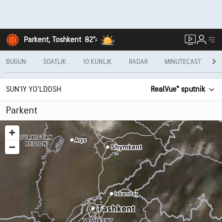
Parkent, Toshkent
82°
F
BUGUN
SOATLIK
10 KUNLIK
RADAR
MINUTECAST®
SUN’IY YO‘LDOSH
RealVue™ sputnik
Parkent