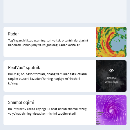
Radar
Yogʻingarchiliklar, ularning turi va takrorlanish darajasini
baholash uchun joriy va kelgusidagi radar xaritalari
RealVue™ sputnik
Bulutlar, ob-havo tizimlari, chang va tuman tafsilotlarini
Hozirda
taqdim etuvchi fazodan Yerning haqiqiy koʻrinishini
koʻrilmoqda
koʻring
Shamol oqimi
Bu interaktiv xarita keyingi 24 soat uchun shamol tezligi
va yoʻnalishining vizual koʻrinishini taqdim etadi