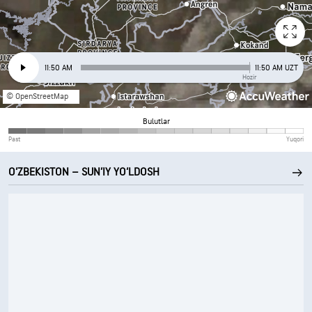
11:50 AM
11:50 AM UZT
Hozir
© OpenStreetMap
Bulutlar
Past
Yuqori
O‘ZBEKISTON – SUN’IY YO‘LDOSH