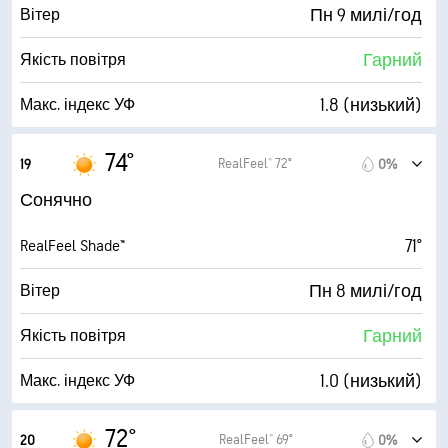
9 (Дуже яскраво)
AccuLumen Brightness Index™
Пн 9 милі/год
Вітер
6%
Хмарний покрив
Гарний
Якість повітря
10 милі
Видимість
1.8 (низький)
Макс. індекс УФ
30000 фута
Висота нижньої межі хмар
21 милі/год
Пориви
74°
RealFeel® 72°
19
0%
43%
Вологість
Сонячно
51° F
Точка роси
71°
RealFeel Shade™
10 (Дуже яскраво)
AccuLumen Brightness Index™
Пн 8 милі/год
Вітер
4%
Хмарний покрив
Гарний
Якість повітря
10 милі
Видимість
1.0 (низький)
Макс. індекс УФ
30000 фута
Висота нижньої межі хмар
18 милі/год
Пориви
72°
RealFeel® 69°
20
0%