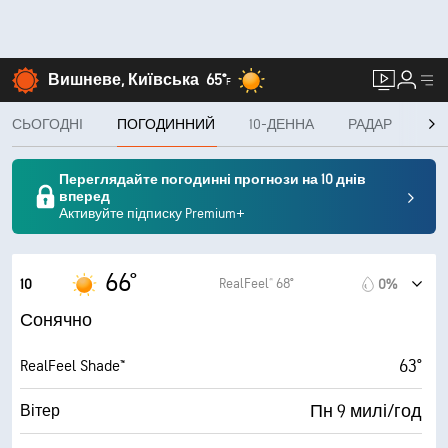
Вишневе, Київська
65°
F
СЬОГОДНІ
ПОГОДИННИЙ
10-ДЕННА
РАДАР
MIN
Переглядайте погодинні прогнози на 10 днів
вперед
Активуйте підписку Premium+
66°
RealFeel® 68°
10
0%
Сонячно
63°
RealFeel Shade™
Пн 9 милі/год
Вітер