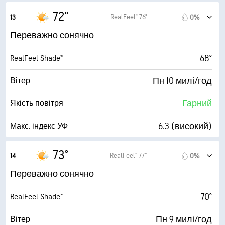
30000 фута
Висота нижньої межі хмар
22 милі/год
Пориви
72°
RealFeel® 76°
13
0%
52%
Вологість
Переважно сонячно
51° F
Точка роси
68°
RealFeel Shade™
9 (Дуже яскраво)
AccuLumen Brightness Index™
Пн 10 милі/год
Вітер
24%
Хмарний покрив
Гарний
Якість повітря
10 милі
Видимість
6.3 (високий)
Макс. індекс УФ
30000 фута
Висота нижньої межі хмар
22 милі/год
Пориви
73°
RealFeel® 77°
14
0%
48%
Вологість
Переважно сонячно
51° F
Точка роси
70°
RealFeel Shade™
9 (Дуже яскраво)
AccuLumen Brightness Index™
Пн 9 милі/год
Вітер