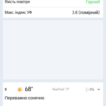
Гарний
Якість повітря
3.8 (помірний)
Макс. індекс УФ
21 милі/год
Пориви
66%
Вологість
54° F
Точка роси
9 (Дуже яскраво)
AccuLumen Brightness Index™
8%
Хмарний покрив
10 милі
Видимість
30000 фута
Висота нижньої межі хмар
68°
RealFeel® 71°
11
0%
Переважно сонячно