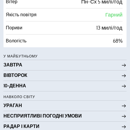
Пн-Сх 5 милі/год
Вітер
10 милі
Видимість
Гарний
Якість повітря
30000 фута
Висота нижньої межі хмар
13 милі/год
Пориви
68%
Вологість
54° F
Точка роси
У МАЙБУТНЬОМУ
ЗАВТРА
0 (Темно)
AccuLumen Brightness Index™
ВІВТОРОК
2%
Хмарний покрив
10-ДЕННА
10 милі
Видимість
НАВКОЛО СВІТУ
УРАГАН
30000 фута
Висота нижньої межі хмар
НЕСПРИЯТЛИВІ ПОГОДНІ УМОВИ
РАДАР І КАРТИ