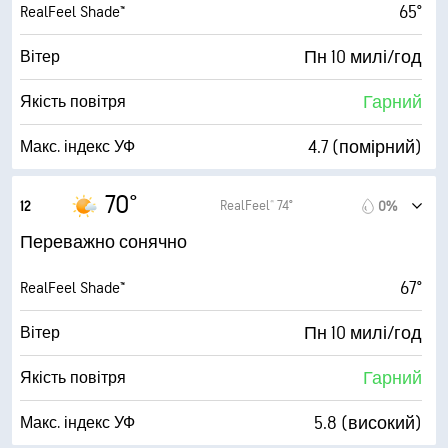
65°
RealFeel Shade™
Пн 10 милі/год
Вітер
Гарний
Якість повітря
4.7 (помірний)
Макс. індекс УФ
21 милі/год
Пориви
70°
RealFeel® 74°
12
0%
57%
Вологість
Переважно сонячно
52° F
Точка роси
67°
RealFeel Shade™
9 (Дуже яскраво)
AccuLumen Brightness Index™
Пн 10 милі/год
Вітер
16%
Хмарний покрив
Гарний
Якість повітря
10 милі
Видимість
5.8 (високий)
Макс. індекс УФ