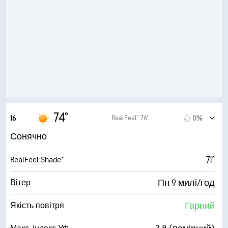
51° F
Точка роси
9 (Дуже яскраво)
AccuLumen Brightness Index™
10%
Хмарний покрив
10 милі
Видимість
30000 фута
Висота нижньої межі хмар
74°
RealFeel® 76°
16
0%
Сонячно
71°
RealFeel Shade™
Пн 9 милі/год
Вітер
Гарний
Якість повітря