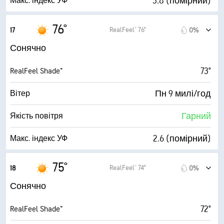
3.8 (помірний)
Макс. індекс УФ
23 милі/год
Пориви
76°
RealFeel® 76°
17
0%
44%
Вологість
Сонячно
51° F
Точка роси
73°
RealFeel Shade™
9 (Дуже яскраво)
AccuLumen Brightness Index™
Пн 9 милі/год
Вітер
8%
Хмарний покрив
Гарний
Якість повітря
10 милі
Видимість
2.6 (помірний)
Макс. індекс УФ
30000 фута
Висота нижньої межі хмар
22 милі/год
Пориви
75°
RealFeel® 74°
18
0%
42%
Вологість
Сонячно
51° F
Точка роси
72°
RealFeel Shade™