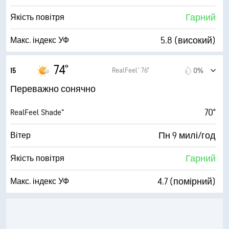
19%
Хмарний покрив
Гарний
Якість повітря
10 милі
Видимість
5.8 (високий)
Макс. індекс УФ
30000 фута
Висота нижньої межі хмар
23 милі/год
Пориви
74°
RealFeel® 76°
15
0%
46%
Вологість
Переважно сонячно
51° F
Точка роси
70°
RealFeel Shade™
9 (Дуже яскраво)
AccuLumen Brightness Index™
Пн 9 милі/год
Вітер
14%
Хмарний покрив
Гарний
Якість повітря
10 милі
Видимість
4.7 (помірний)
Макс. індекс УФ
30000 фута
Висота нижньої межі хмар
23 милі/год
Пориви
45%
Вологість