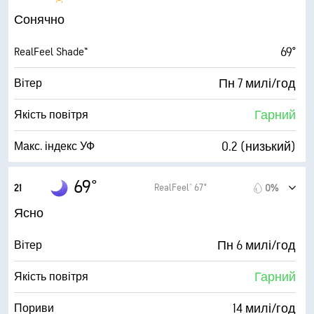
45%
Вологість
Сонячно
52° F
Точка роси
69°
RealFeel Shade™
8 (Яскраво)
AccuLumen Brightness Index™
Пн 7 милі/год
Вітер
3%
Хмарний покрив
Гарний
Якість повітря
10 милі
Видимість
0.2 (низький)
Макс. індекс УФ
30000 фута
Висота нижньої межі хмар
16 милі/год
Пориви
69°
RealFeel® 67°
21
0%
51%
Вологість
Ясно
52° F
Точка роси
Пн 6 милі/год
Вітер
2 (Темно)
AccuLumen Brightness Index™
Гарний
Якість повітря
3%
Хмарний покрив
14 милі/год
Пориви