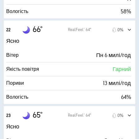
10 милі
Видимість
58%
Вологість
30000 фута
Висота нижньої межі хмар
54° F
Точка роси
66°
RealFeel® 64°
22
0%
0 (Темно)
AccuLumen Brightness Index™
Ясно
3%
Хмарний покрив
Пн 6 милі/год
Вітер
10 милі
Видимість
Гарний
Якість повітря
30000 фута
Висота нижньої межі хмар
13 милі/год
Пориви
64%
Вологість
54° F
Точка роси
65°
RealFeel® 64°
23
0%
0 (Темно)
AccuLumen Brightness Index™
Ясно
2%
Хмарний покрив