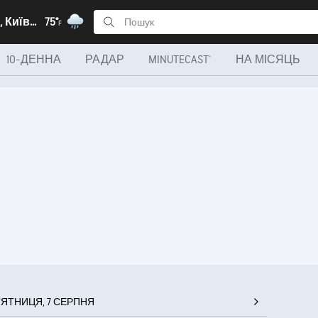
Вишневе, Київська
75°
F
10-ДЕННА
РАДАР
MINUTECAST®
НА МІСЯЦЬ
ʼЯТНИЦЯ, 7 СЕРПНЯ