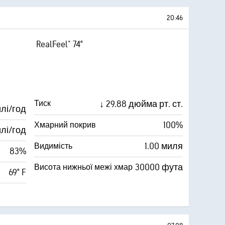
20:46
RealFeel® 74°
↓ 29.88 дюйма рт. ст.
Тиск
лі/год
100%
Хмарний покрив
илі/год
1.00 миля
Видимість
83%
30000 фута
Висота нижньої межі хмар
69° F