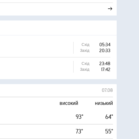
05:34
Схід
20:33
Захід
23:48
Схід
17:42
Захід
07.08
високий
низький
93°
64°
73°
55°