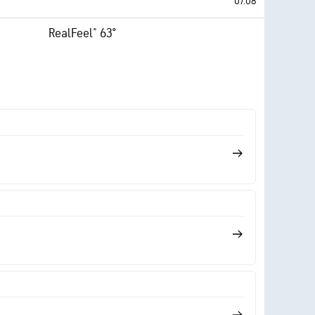
07.08
RealFeel® 63°