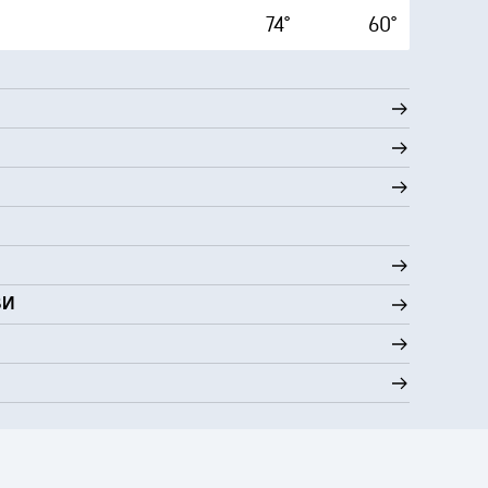
74°
60°
ВИ