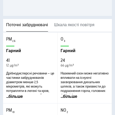
Поточні забруднювачі
Шкала якості повітря
PM
O
2.5
3
Гарний
Гарний
41
24
12 µg/m³
66 µg/m³
Дрібнодисперсні речовини – це
Наземний озон може негативно
частинки забруднювачів
впливати на існуючі
діаметром менше 2,5
захворювання дихальних
мікрометрів, які можуть
шляхів, а також призвести до
потрапляти в легені та кров,
подразнення горла, головних
що призводить до серйозних
болів і болю в грудях.
...
більше
...
більше
проблем зі здоров’ям.
Найбільш серйозні наслідки
стосуються легень і серця. Дія
PM
NO
може спричинити кашель або
10
2