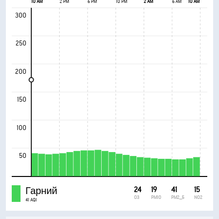
10 AM
2 PM
6 PM
10 PM
2 AM
6 AM
10 AM
300
250
200
150
100
50
Гарний
24
19
41
15
O3
PM10
PM2_5
NO2
41 AQI