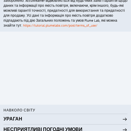
заборонено. AccuWeather відмовляється від будь-яких заяв і гарантій щодо
даних та інформації про якість повітря, включаючи, крім іншого, будь-які
можливі гарантії точності, придатності для використання та придатності
для продажу. Усі дані та інформація про якість повітря додатково
підпадають під дію Загальних положень та умов Plume Lab, які можна
знайти тут.
https://tutorial.plumelabs.com/post/terms_of_use/
НАВКОЛО СВІТУ
УРАГАН
НЕСПРИЯТЛИВІ ПОГОДНІ УМОВИ