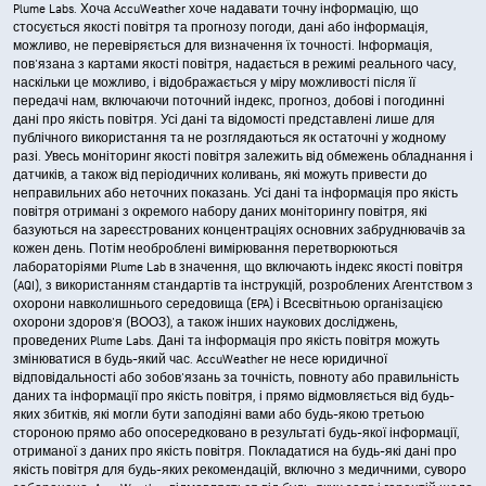
Plume Labs. Хоча AccuWeather хоче надавати точну інформацію, що
стосується якості повітря та прогнозу погоди, дані або інформація,
можливо, не перевіряється для визначення їх точності. Інформація,
пов'язана з картами якості повітря, надається в режимі реального часу,
наскільки це можливо, і відображається у міру можливості після її
передачі нам, включаючи поточний індекс, прогноз, добові і погодинні
дані про якість повітря. Усі дані та відомості представлені лише для
публічного використання та не розглядаються як остаточні у жодному
разі. Увесь моніторинг якості повітря залежить від обмежень обладнання і
датчиків, а також від періодичних коливань, які можуть привести до
неправильних або неточних показань. Усі дані та інформація про якість
повітря отримані з окремого набору даних моніторингу повітря, які
базуються на зареєстрованих концентраціях основних забруднювачів за
кожен день. Потім необроблені вимірювання перетворюються
лабораторіями Plume Lab в значення, що включають індекс якості повітря
(AQI), з використанням стандартів та інструкцій, розроблених Агентством з
охорони навколишнього середовища (EPA) і Всесвітньою організацією
охорони здоров'я (ВООЗ), а також інших наукових досліджень,
проведених Plume Labs. Дані та інформація про якість повітря можуть
змінюватися в будь-який час. AccuWeather не несе юридичної
відповідальності або зобов'язань за точність, повноту або правильність
даних та інформації про якість повітря, і прямо відмовляється від будь-
яких збитків, які могли бути заподіяні вами або будь-якою третьою
стороною прямо або опосередковано в результаті будь-якої інформації,
отриманої з даних про якість повітря. Покладатися на будь-які дані про
якість повітря для будь-яких рекомендацій, включно з медичними, суворо