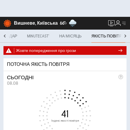
Вишневе, Київська
66°
F
РАДАР
MINUTECAST®
НА МІСЯЦЬ
ЯКІСТЬ ПОВІТРЯ
Жовте попередження про грози
ПОТОЧНА ЯКІСТЬ ПОВІТРЯ
СЬОГОДНІ
08.08
41
Індекс якості повітря