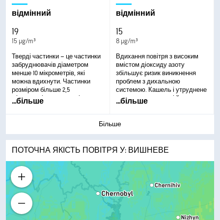
утруднене дихання,
загострену астму та розвиток
відмінний
відмінний
хронічних респіраторних
захворювань.
19
15
15 µg/m³
8 µg/m³
Тверді частинки – це частинки
Вдихання повітря з високим
забруднювачів діаметром
вмістом діоксиду азоту
менше 10 мікрометрів, які
збільшує ризик виникнення
можна вдихнути. Частинки
проблем з дихальною
розміром більше 2,5
системою. Кашель і утруднене
мікрометрів можуть осідати в
дихання – поширені й
...
більше
...
більше
дихальних шляхах, що
серйозніші проблеми зі
спричиняє проблеми зі
здоров’ям, як-от респіраторні
здоров’ям. Вони можуть
інфекції, можуть виникати у
Більше
призвести до подразнення
разі тривалішої дії.
очей і горла, кашлю або
утрудненого дихання та
ПОТОЧНА ЯКІСТЬ ПОВІТРЯ У: ВИШНЕВЕ
загострення астми. Більш
часта і надмірна дія може
призвести до серйозніших
наслідків для здоров'я.