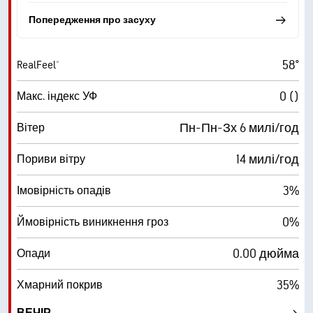
Попередження про засуху
58°
RealFeel®
0 ()
Макс. індекс УФ
Пн-Пн-Зх 6 милі/год
Вітер
14 милі/год
Пориви вітру
3%
Імовірність опадів
0%
Ймовірність виникнення гроз
0.00 дюйма
Опади
35%
Хмарний покрив