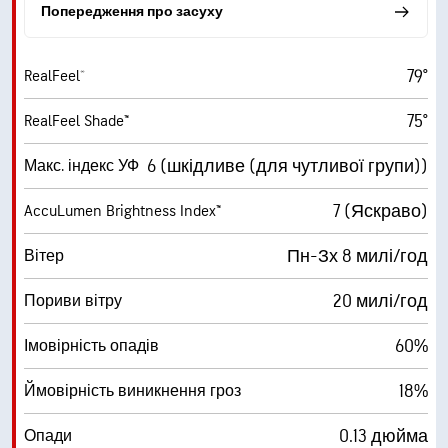
Попередження про засуху
79°
RealFeel®
75°
RealFeel Shade™
6 (шкідливе (для чутливої групи))
Макс. індекс УФ
7 (Яскраво)
AccuLumen Brightness Index™
Пн-Зх 8 милі/год
Вітер
20 милі/год
Пориви вітру
60%
Імовірність опадів
18%
Ймовірність виникнення гроз
0.13 дюйма
Опади