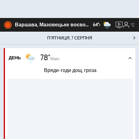
Варшава, Мазовецьке воєводство
64°
F
ПʼЯТНИЦЯ, 7 СЕРПНЯ
78°
ДЕНЬ
Макс
Вряди-годи дощ, гроза