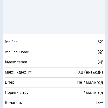
82°
RealFeel®
82°
RealFeel Shade™
84°
Індекс тепла
0.0 (низький)
Макс. індекс УФ
Пн 7 милі/год
Вітер
7 милі/год
Пориви вітру
44%
Вологість