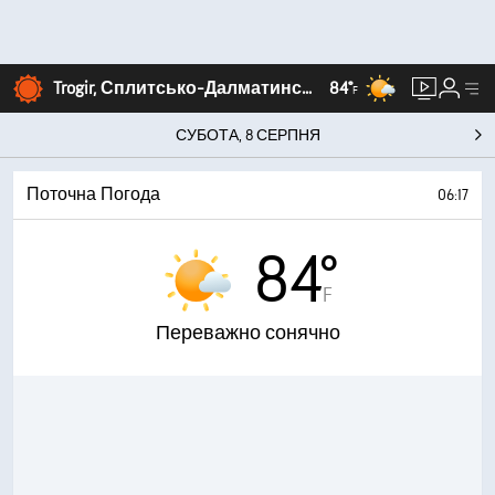
Trogir, Сплитсько-Далматинська
84°
F
СУБОТА, 8 СЕРПНЯ
Поточна Погода
06:17
84°
F
Переважно сонячно