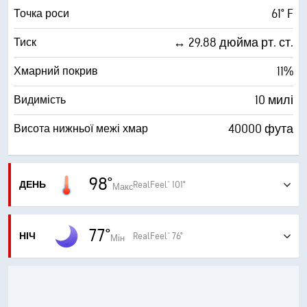
61° F
Точка роси
↔ 29.88 дюйма рт. ст.
Тиск
11%
Хмарний покрив
10 милі
Видимість
40000 фута
Висота нижньої межі хмар
98°
ДЕНЬ
RealFeel® 101°
Макс
Дуже спекотно
77°
НІЧ
RealFeel® 76°
Мін
ПОПЕРЕДЖЕННЯ
Ясно
Червоне попередження про екстремально високу
температуру
ПОПЕРЕДЖЕННЯ
00:01 субота - 23:59 субота