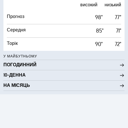
1%
Імовірність опадів
16%
Хмарний покрив
високий
низький
0%
Ймовірність виникнення гроз
РАНОК
Прогноз
98°
77°
0.00 дюйма
Опади
ПОПОЛУДНІ
Середня
85°
71°
1%
Хмарний покрив
Торік
90°
72°
ВЕЧІР
У МАЙБУТНЬОМУ
ВНОЧІ
ПОГОДИННИЙ
10-ДЕННА
НА МІСЯЦЬ