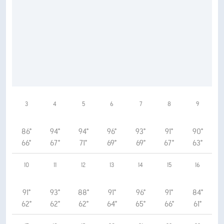
3
4
5
6
7
8
9
86°
94°
94°
96°
93°
91°
90°
66°
67°
71°
69°
69°
67°
63°
10
11
12
13
14
15
16
91°
93°
88°
91°
96°
91°
84°
62°
62°
62°
64°
65°
66°
61°