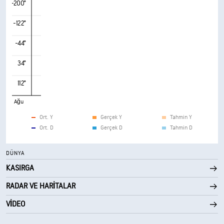
-200°
-122°
-44°
34°
112°
Ağu
Ort. Y
Gerçek Y
Tahmin Y
Ort. D
Gerçek D
Tahmin D
DÜNYA
KASIRGA
RADAR VE HARITALAR
VIDEO