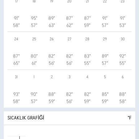
17
18
19
20
21
22
23
91°
95°
89°
87°
87°
91°
91°
58°
57°
63°
62°
59°
57°
53°
24
25
26
27
28
29
30
87°
80°
82°
82°
83°
89°
92°
65°
61°
56°
56°
55°
57°
55°
31
1
2
3
4
5
6
93°
90°
88°
82°
82°
85°
88°
58°
57°
59°
56°
59°
59°
58°
SICAKLIK GRAFIĞI
°F