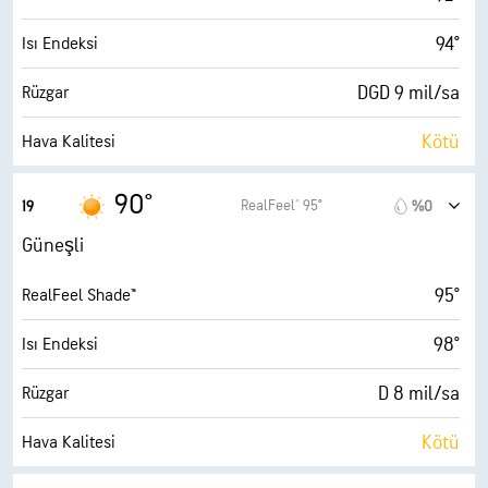
94°
Isı Endeksi
DGD 9 mil/sa
Rüzgar
Kötü
Hava Kalitesi
0.8 (Düşük)
Maks UV İndeksi
90°
RealFeel® 95°
19
%0
21 mil/sa
Kuvvetli Rüzgarlar
Güneşli
%55
Nem
95°
RealFeel Shade™
71° F
Çiy Noktası
98°
Isı Endeksi
5 (Orta)
AccuLumen Brightness Index™
D 8 mil/sa
Rüzgar
%15
Bulutlarla Kaplı
Kötü
Hava Kalitesi
10 mil
Görüş Alanı