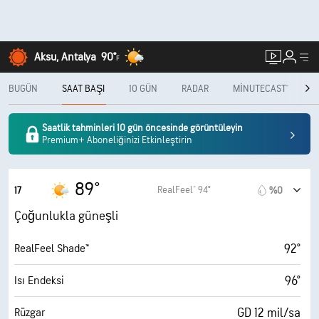
Aksu, Antalya
90°
F
BUGÜN
SAAT BAŞI
10 GÜN
RADAR
MINUTECAST®
A
Saatlik tahminleri 10 gün öncesinde görüntüleyin
Premium+ Aboneliğinizi Etkinleştirin
89°
RealFeel® 94°
17
%0
Çoğunlukla güneşli
92°
RealFeel Shade™
96°
Isı Endeksi
GD 12 mil/sa
Rüzgar