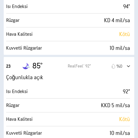
0 (Koyu)
AccuLumen Brightness Index™
94°
Isı Endeksi
%3
Bulutlarla Kaplı
KD 4 mil/sa
Rüzgar
10 mil
Görüş Alanı
Kötü
Hava Kalitesi
30000 fit
Bulut Tavanı
10 mil/sa
Kuvvetli Rüzgarlar
%66
Nem
85°
RealFeel® 92°
23
%0
74° F
Çiy Noktası
Çoğunlukla açık
0 (Koyu)
AccuLumen Brightness Index™
92°
Isı Endeksi
%8
Bulutlarla Kaplı
KKD 5 mil/sa
Rüzgar
10 mil
Görüş Alanı
Kötü
Hava Kalitesi
30000 fit
Bulut Tavanı
10 mil/sa
Kuvvetli Rüzgarlar