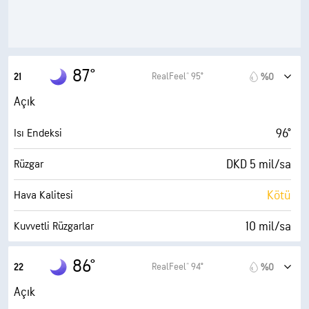
10 mil
Görüş Alanı
30000 fit
Bulut Tavanı
87°
RealFeel® 95°
21
%0
Açık
96°
Isı Endeksi
DKD 5 mil/sa
Rüzgar
Kötü
Hava Kalitesi
10 mil/sa
Kuvvetli Rüzgarlar
%64
Nem
86°
RealFeel® 94°
22
%0
74° F
Çiy Noktası
Açık