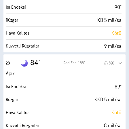
0 (Koyu)
AccuLumen Brightness Index™
90°
Isı Endeksi
%2
Bulutlarla Kaplı
KD 5 mil/sa
Rüzgar
10 mil
Görüş Alanı
Kötü
Hava Kalitesi
30000 fit
Bulut Tavanı
9 mil/sa
Kuvvetli Rüzgarlar
%65
Nem
84°
RealFeel® 88°
23
%0
72° F
Çiy Noktası
Açık
0 (Koyu)
AccuLumen Brightness Index™
89°
Isı Endeksi
%1
Bulutlarla Kaplı
KKD 5 mil/sa
Rüzgar
10 mil
Görüş Alanı
Kötü
Hava Kalitesi
30000 fit
Bulut Tavanı
8 mil/sa
Kuvvetli Rüzgarlar