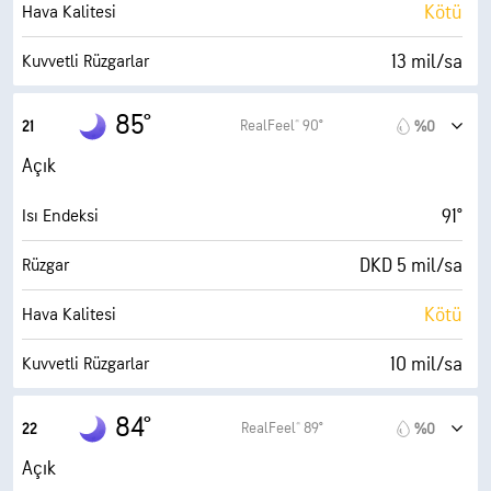
0 (Koyu)
AccuLumen Brightness Index™
Kötü
Hava Kalitesi
%5
Bulutlarla Kaplı
13 mil/sa
Kuvvetli Rüzgarlar
10 mil
Görüş Alanı
%60
Nem
85°
RealFeel® 90°
21
%0
30000 fit
Bulut Tavanı
71° F
Çiy Noktası
Açık
0 (Koyu)
AccuLumen Brightness Index™
91°
Isı Endeksi
%3
Bulutlarla Kaplı
DKD 5 mil/sa
Rüzgar
10 mil
Görüş Alanı
Kötü
Hava Kalitesi
30000 fit
Bulut Tavanı
10 mil/sa
Kuvvetli Rüzgarlar
%65
Nem
84°
RealFeel® 89°
22
%0
72° F
Çiy Noktası
Açık