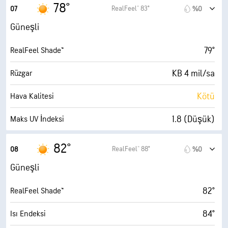
67° F
Çiy Noktası
78°
RealFeel® 83°
07
%0
5 (Orta)
AccuLumen Brightness Index™
Güneşli
%1
Bulutlarla Kaplı
79°
RealFeel Shade™
10 mil
Görüş Alanı
KB 4 mil/sa
Rüzgar
30000 fit
Bulut Tavanı
Kötü
Hava Kalitesi
1.8 (Düşük)
Maks UV İndeksi
7 mil/sa
Kuvvetli Rüzgarlar
82°
RealFeel® 88°
08
%0
%67
Nem
Güneşli
66° F
Çiy Noktası
82°
RealFeel Shade™
10 (Çok Parlak)
AccuLumen Brightness Index™
84°
Isı Endeksi