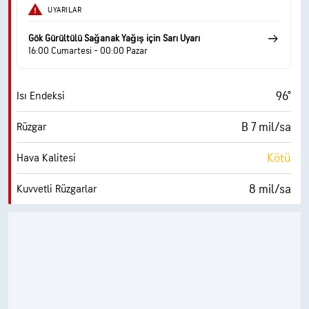
UYARILAR
Gök Gürültülü Sağanak Yağış için Sarı Uyarı
16:00 Cumartesi - 00:00 Pazar
96°
Isı Endeksi
B 7 mil/sa
Rüzgar
Kötü
Hava Kalitesi
8 mil/sa
Kuvvetli Rüzgarlar
%73
Nem
76° F
Çiy Noktası
0 (Koyu)
AccuLumen Brightness Index™