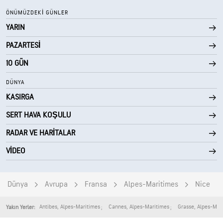
ÖNÜMÜZDEKI GÜNLER
YARIN
PAZARTESI
10 GÜN
DÜNYA
KASIRGA
SERT HAVA KOŞULU
RADAR VE HARITALAR
VIDEO
Dünya
Avrupa
Fransa
Alpes-Maritimes
Nice
Antibes
,
Alpes-Maritimes
Cannes
,
Alpes-Maritimes
Grasse
,
Alpes-Mar
Yakın Yerler: