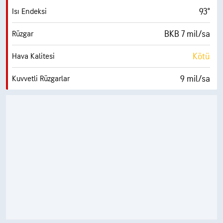
93°
Isı Endeksi
BKB 7 mil/sa
Rüzgar
Kötü
Hava Kalitesi
9 mil/sa
Kuvvetli Rüzgarlar
%73
Nem
75° F
Çiy Noktası
0 (Koyu)
AccuLumen Brightness Index™
%2
Bulutlarla Kaplı
10 mil
Görüş Alanı
30000 fit
Bulut Tavanı