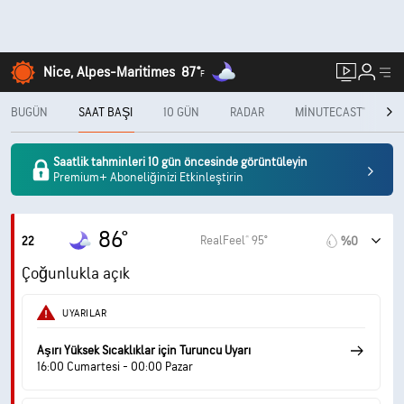
Nice, Alpes-Maritimes
87°
F
BUGÜN
SAAT BAŞI
10 GÜN
RADAR
MINUTECAST®
A
Saatlik tahminleri 10 gün öncesinde görüntüleyin
Premium+ Aboneliğinizi Etkinleştirin
86°
RealFeel® 95°
22
%0
Çoğunlukla açık
UYARILAR
Aşırı Yüksek Sıcaklıklar için Turuncu Uyarı
16:00 Cumartesi - 00:00 Pazar