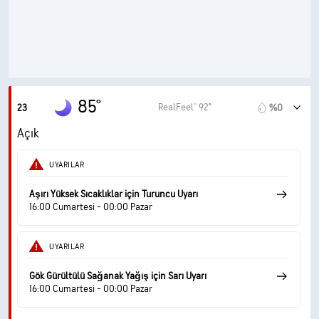
%20
Bulutlarla Kaplı
10 mil
Görüş Alanı
33300 fit
Bulut Tavanı
85°
RealFeel® 92°
23
%0
Açık
UYARILAR
Aşırı Yüksek Sıcaklıklar için Turuncu Uyarı
16:00 Cumartesi - 00:00 Pazar
UYARILAR
Gök Gürültülü Sağanak Yağış için Sarı Uyarı
16:00 Cumartesi - 00:00 Pazar