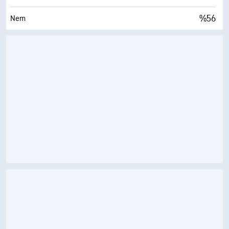
%56
Nem
50° F
Çiy Noktası
0 (Koyu)
AccuLumen Brightness Index™
%4
Bulutlarla Kaplı
10 mil
Görüş Alanı
30000 fit
Bulut Tavanı