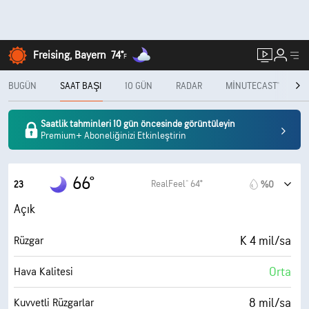
Freising, Bayern
74°
F
BUGÜN
SAAT BAŞI
10 GÜN
RADAR
MINUTECAST®
A
Saatlik tahminleri 10 gün öncesinde görüntüleyin
Premium+ Aboneliğinizi Etkinleştirin
66°
RealFeel® 64°
23
%0
Açık
K 4 mil/sa
Rüzgar
Orta
Hava Kalitesi
8 mil/sa
Kuvvetli Rüzgarlar