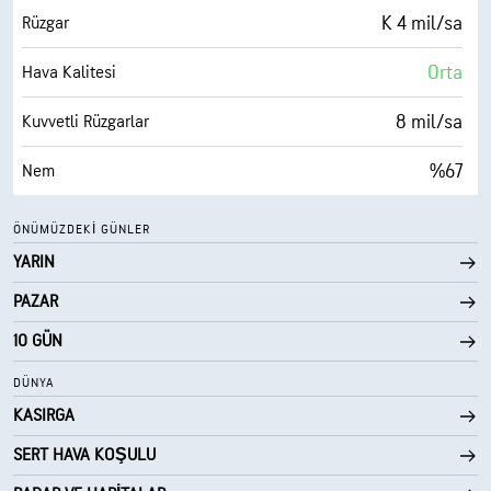
%35
Bulutlarla Kaplı
K 4 mil/sa
Rüzgar
10 mil
Görüş Alanı
Orta
Hava Kalitesi
30000 fit
Bulut Tavanı
8 mil/sa
Kuvvetli Rüzgarlar
%67
Nem
53° F
Çiy Noktası
ÖNÜMÜZDEKI GÜNLER
YARIN
0 (Koyu)
AccuLumen Brightness Index™
PAZAR
%4
Bulutlarla Kaplı
10 GÜN
10 mil
Görüş Alanı
DÜNYA
KASIRGA
30000 fit
Bulut Tavanı
SERT HAVA KOŞULU