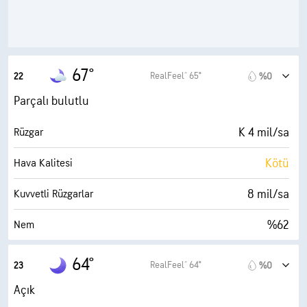
10400 fit
Bulut Tavanı
67°
RealFeel® 65°
22
%0
Parçalı bulutlu
K 4 mil/sa
Rüzgar
Kötü
Hava Kalitesi
8 mil/sa
Kuvvetli Rüzgarlar
%62
Nem
54° F
Çiy Noktası
64°
RealFeel® 64°
23
%0
0 (Koyu)
AccuLumen Brightness Index™
Açık