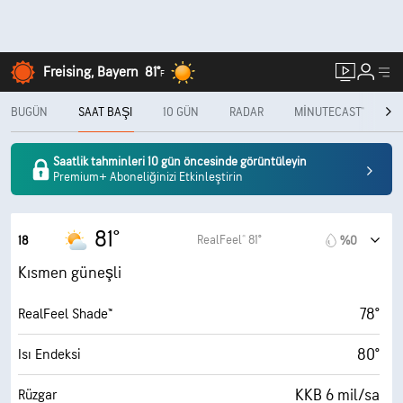
Freising, Bayern
81°
F
BUGÜN
SAAT BAŞI
10 GÜN
RADAR
MINUTECAST®
A
Saatlik tahminleri 10 gün öncesinde görüntüleyin
Premium+ Aboneliğinizi Etkinleştirin
81°
RealFeel® 81°
18
%0
Kısmen güneşli
78°
RealFeel Shade™
80°
Isı Endeksi
KKB 6 mil/sa
Rüzgar