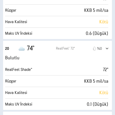
KKB 5 mil/sa
Rüzgar
Kötü
Hava Kalitesi
0.6 (Düşük)
Maks UV İndeksi
13 mil/sa
Kuvvetli Rüzgarlar
74°
RealFeel® 72°
20
%0
%42
Nem
Bulutlu
53° F
Çiy Noktası
72°
RealFeel Shade™
4 (Soluk)
AccuLumen Brightness Index™
KKB 5 mil/sa
Rüzgar
%72
Bulutlarla Kaplı
Kötü
Hava Kalitesi
10 mil
Görüş Alanı
0.1 (Düşük)
Maks UV İndeksi
10400 fit
Bulut Tavanı