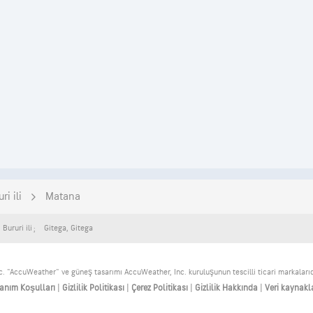
ri ili
Matana
,
Bururi ili
Gitega
,
Gitega
 "AccuWeather" ve güneş tasarımı AccuWeather, Inc. kuruluşunun tescilli ticari markalarıdır
lanım Koşulları
|
Gizlilik Politikası
|
Çerez Politikası
|
Gizlilik Hakkında
|
Veri kaynakl