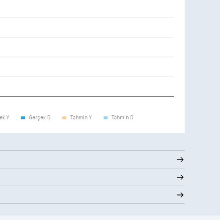
ek Y
Gerçek D
Tahmin Y
Tahmin D