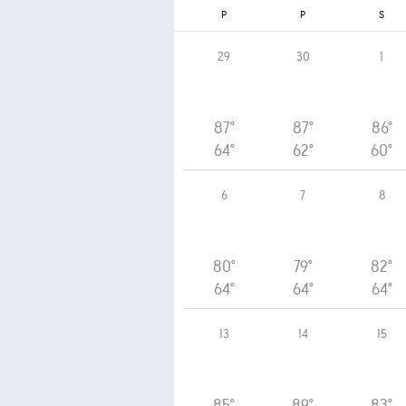
P
P
S
29
30
1
87°
87°
86°
64°
62°
60°
6
7
8
80°
79°
82°
64°
64°
64°
13
14
15
85°
89°
83°