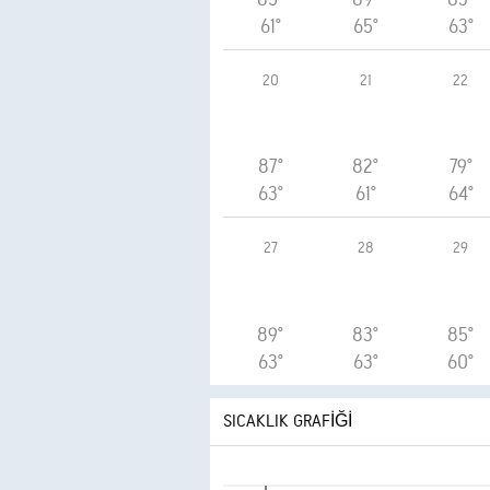
61°
65°
63°
20
21
22
87°
82°
79°
63°
61°
64°
27
28
29
89°
83°
85°
63°
63°
60°
SICAKLIK GRAFIĞI