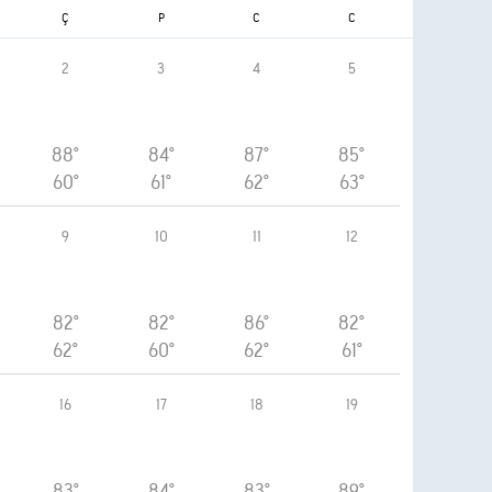
Ç
P
C
C
2
3
4
5
88°
84°
87°
85°
60°
61°
62°
63°
9
10
11
12
82°
82°
86°
82°
62°
60°
62°
61°
16
17
18
19
83°
84°
83°
89°