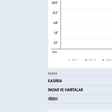
-200°
-122°
-44°
34°
112°
Tem
Ort. Y
Ort. D
Gerç
DÜNYA
KASIRGA
RADAR VE HARITALAR
VIDEO