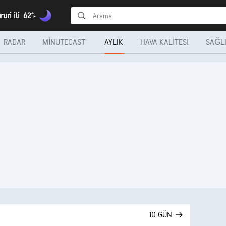
uri ili
62°
F
RADAR
MINUTECAST®
AYLIK
HAVA KALITESI
SAĞLI
10 GÜN