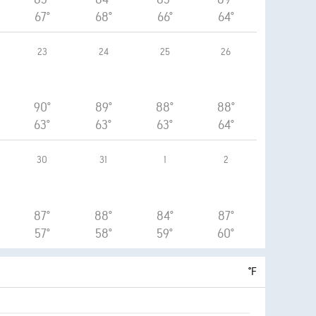
67°
68°
66°
64°
23
24
25
26
90°
89°
88°
88°
63°
63°
63°
64°
30
31
1
2
87°
88°
84°
87°
57°
58°
59°
60°
°F