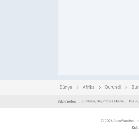
Dünya
Afrika
Burundi
Buru
Bujumbura
,
Bujumbura Mairie
Bururi
Yakın Yerler:
© 2026 AccuWeather, Inc.
Kul