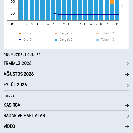
66°
58°
Haz
1
2
3
4
5
6
7
8
9
10
11
12
13
14
15
16
17
18
19
20
21
Ort. Y
Gerçek Y
Tahmin Y
Ort. D
Gerçek D
Tahmin D
ÖNÜMÜZDEKI GÜNLER
TEMMUZ 2026
AĞUSTOS 2026
EYLÜL 2026
DÜNYA
KASIRGA
RADAR VE HARITALAR
VIDEO