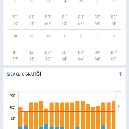
21
22
23
24
25
26
27
79°
81°
80°
81°
83°
83°
82°
63°
61°
60°
60°
63°
64°
61°
28
29
30
1
2
3
4
81°
83°
83°
80°
82°
84°
84°
59°
61°
63°
64°
64°
64°
63°
SICAKLIK GRAFIĞI
°F
90°
82°
74°