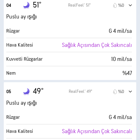
31° F
Çiy Noktası
51°
RealFeel® 51°
04
%0
0 (Koyu)
AccuLumen Brightness Index™
Puslu ay ışığı
%0
Bulutlarla Kaplı
G 4 mil/sa
Rüzgar
6 mil
Görüş Alanı
Sağlık Açısından Çok Sakıncalı
Hava Kalitesi
30000 fit
Bulut Tavanı
10 mil/sa
Kuvvetli Rüzgarlar
%47
Nem
31° F
Çiy Noktası
49°
RealFeel® 49°
05
%0
0 (Koyu)
AccuLumen Brightness Index™
Puslu ay ışığı
%0
Bulutlarla Kaplı
G 4 mil/sa
Rüzgar
6 mil
Görüş Alanı
Sağlık Açısından Çok Sakıncalı
Hava Kalitesi