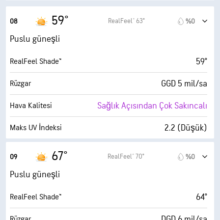
30000 fit
Bulut Tavanı
59°
RealFeel® 63°
08
%0
Puslu güneşli
59°
RealFeel Shade™
GGD 5 mil/sa
Rüzgar
Sağlık Açısından Çok Sakıncalı
Hava Kalitesi
2.2 (Düşük)
Maks UV İndeksi
12 mil/sa
Kuvvetli Rüzgarlar
67°
RealFeel® 70°
09
%0
%34
Nem
Puslu güneşli
31° F
Çiy Noktası
64°
RealFeel Shade™
10 (Çok Parlak)
AccuLumen Brightness Index™
DGD 6 mil/sa
Rüzgar