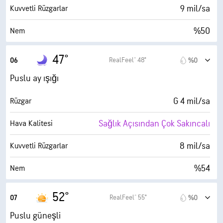
30000 fit
Bulut Tavanı
9 mil/sa
Kuvvetli Rüzgarlar
%50
Nem
31° F
Çiy Noktası
47°
RealFeel® 48°
06
%0
0 (Koyu)
AccuLumen Brightness Index™
Puslu ay ışığı
%0
Bulutlarla Kaplı
G 4 mil/sa
Rüzgar
6 mil
Görüş Alanı
Sağlık Açısından Çok Sakıncalı
Hava Kalitesi
30000 fit
Bulut Tavanı
8 mil/sa
Kuvvetli Rüzgarlar
%54
Nem
31° F
Çiy Noktası
52°
RealFeel® 55°
07
%0
0 (Koyu)
AccuLumen Brightness Index™
Puslu güneşli