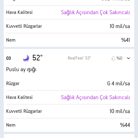
Sağlık Açısından Çok Sakıncalı
Hava Kalitesi
10 mil/sa
Kuvvetli Rüzgarlar
%41
Nem
31° F
Çiy Noktası
52°
RealFeel® 53°
03
%0
0 (Koyu)
AccuLumen Brightness Index™
Puslu ay ışığı
%0
Bulutlarla Kaplı
G 4 mil/sa
Rüzgar
6 mil
Görüş Alanı
Sağlık Açısından Çok Sakıncalı
Hava Kalitesi
30000 fit
Bulut Tavanı
10 mil/sa
Kuvvetli Rüzgarlar
%44
Nem