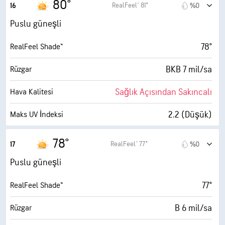
80°
RealFeel® 81°
16
%0
30000 fit
Bulut Tavanı
15 mil/sa
Kuvvetli Rüzgarlar
Puslu güneşli
%14
Nem
78°
RealFeel Shade™
28° F
Çiy Noktası
BKB 7 mil/sa
Rüzgar
10 (Çok Parlak)
AccuLumen Brightness Index™
Sağlık Açısından Sakıncalı
Hava Kalitesi
%0
Bulutlarla Kaplı
2.2 (Düşük)
Maks UV İndeksi
6 mil
Görüş Alanı
14 mil/sa
Kuvvetli Rüzgarlar
78°
RealFeel® 77°
17
%0
30000 fit
Bulut Tavanı
%15
Nem
Puslu güneşli
28° F
Çiy Noktası
77°
RealFeel Shade™
10 (Çok Parlak)
AccuLumen Brightness Index™
B 6 mil/sa
Rüzgar