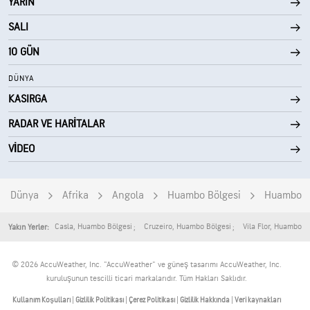
YARIN
0 (Koyu)
AccuLumen Brightness Index™
SALI
%0
Bulutlarla Kaplı
10 GÜN
6 mil
Görüş Alanı
DÜNYA
KASIRGA
30000 fit
Bulut Tavanı
RADAR VE HARITALAR
VIDEO
Dünya
Afrika
Angola
Huambo Bölgesi
Huambo
Casla
,
Huambo Bölgesi
Cruzeiro
,
Huambo Bölgesi
Vila Flor
,
Huambo Bö
Yakın Yerler:
© 2026 AccuWeather, Inc. "AccuWeather" ve güneş tasarımı AccuWeather, Inc.
kuruluşunun tescilli ticari markalarıdır. Tüm Hakları Saklıdır.
Kullanım Koşulları
|
Gizlilik Politikası
|
Çerez Politikası
|
Gizlilik Hakkında
|
Veri kaynakları