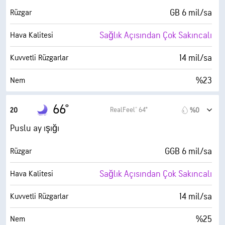
%0
Bulutlarla Kaplı
GB 6 mil/sa
Rüzgar
6 mil
Görüş Alanı
Sağlık Açısından Çok Sakıncalı
Hava Kalitesi
30000 fit
Bulut Tavanı
14 mil/sa
Kuvvetli Rüzgarlar
%23
Nem
29° F
Çiy Noktası
66°
RealFeel® 64°
20
%0
0 (Koyu)
AccuLumen Brightness Index™
Puslu ay ışığı
%0
Bulutlarla Kaplı
GGB 6 mil/sa
Rüzgar
6 mil
Görüş Alanı
Sağlık Açısından Çok Sakıncalı
Hava Kalitesi
30000 fit
Bulut Tavanı
14 mil/sa
Kuvvetli Rüzgarlar
%25
Nem