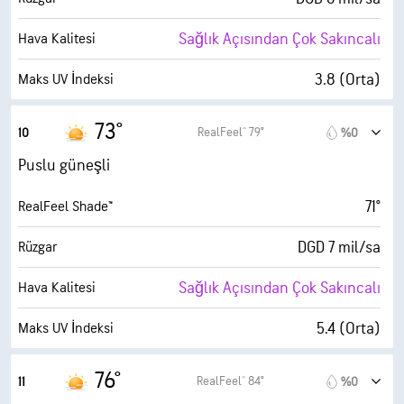
%0
Bulutlarla Kaplı
Sağlık Açısından Çok Sakıncalı
Hava Kalitesi
6 mil
Görüş Alanı
3.8 (Orta)
Maks UV İndeksi
30000 fit
Bulut Tavanı
16 mil/sa
Kuvvetli Rüzgarlar
73°
RealFeel® 79°
10
%0
%26
Nem
Puslu güneşli
31° F
Çiy Noktası
71°
RealFeel Shade™
10 (Çok Parlak)
AccuLumen Brightness Index™
DGD 7 mil/sa
Rüzgar
%0
Bulutlarla Kaplı
Sağlık Açısından Çok Sakıncalı
Hava Kalitesi
6 mil
Görüş Alanı
5.4 (Orta)
Maks UV İndeksi
30000 fit
Bulut Tavanı
16 mil/sa
Kuvvetli Rüzgarlar
76°
RealFeel® 84°
11
%0