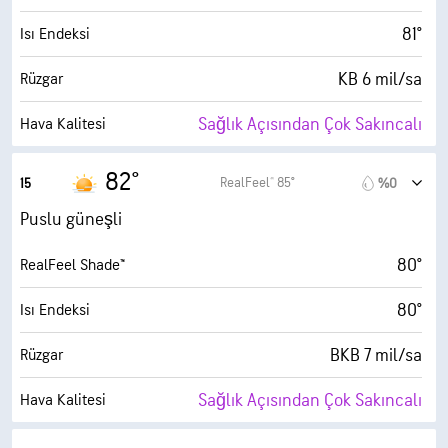
10 (Çok Parlak)
AccuLumen Brightness Index™
81°
Isı Endeksi
%0
Bulutlarla Kaplı
KB 6 mil/sa
Rüzgar
6 mil
Görüş Alanı
Sağlık Açısından Çok Sakıncalı
Hava Kalitesi
30000 fit
Bulut Tavanı
5.4 (Orta)
Maks UV İndeksi
82°
RealFeel® 85°
15
%0
14 mil/sa
Kuvvetli Rüzgarlar
Puslu güneşli
%14
Nem
80°
RealFeel Shade™
29° F
Çiy Noktası
80°
Isı Endeksi
10 (Çok Parlak)
AccuLumen Brightness Index™
BKB 7 mil/sa
Rüzgar
%0
Bulutlarla Kaplı
Sağlık Açısından Çok Sakıncalı
Hava Kalitesi
6 mil
Görüş Alanı
3.8 (Orta)
Maks UV İndeksi