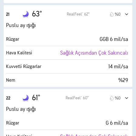
30° F
Çiy Noktası
63°
RealFeel® 62°
21
%0
0 (Koyu)
AccuLumen Brightness Index™
Puslu ay ışığı
%0
Bulutlarla Kaplı
GGB 6 mil/sa
Rüzgar
6 mil
Görüş Alanı
Sağlık Açısından Çok Sakıncalı
Hava Kalitesi
30000 fit
Bulut Tavanı
14 mil/sa
Kuvvetli Rüzgarlar
%29
Nem
30° F
Çiy Noktası
61°
RealFeel® 60°
22
%0
0 (Koyu)
AccuLumen Brightness Index™
Puslu ay ışığı
%0
Bulutlarla Kaplı
G 6 mil/sa
Rüzgar
6 mil
Görüş Alanı