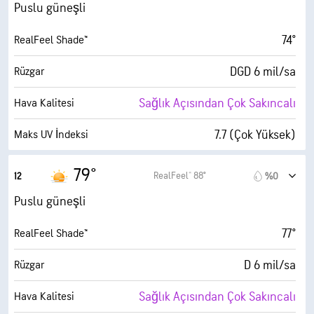
%21
Nem
Puslu güneşli
31° F
Çiy Noktası
74°
RealFeel Shade™
10 (Çok Parlak)
AccuLumen Brightness Index™
DGD 6 mil/sa
Rüzgar
%0
Bulutlarla Kaplı
Sağlık Açısından Çok Sakıncalı
Hava Kalitesi
6 mil
Görüş Alanı
7.7 (Çok Yüksek)
Maks UV İndeksi
30000 fit
Bulut Tavanı
15 mil/sa
Kuvvetli Rüzgarlar
79°
RealFeel® 88°
12
%0
%19
Nem
Puslu güneşli
30° F
Çiy Noktası
77°
RealFeel Shade™
10 (Çok Parlak)
AccuLumen Brightness Index™
D 6 mil/sa
Rüzgar
%0
Bulutlarla Kaplı
Sağlık Açısından Çok Sakıncalı
Hava Kalitesi