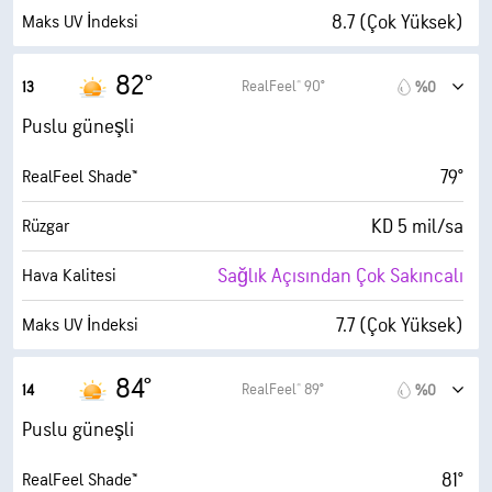
6 mil
Görüş Alanı
8.7 (Çok Yüksek)
Maks UV İndeksi
30000 fit
Bulut Tavanı
14 mil/sa
Kuvvetli Rüzgarlar
82°
RealFeel® 90°
13
%0
%17
Nem
Puslu güneşli
30° F
Çiy Noktası
79°
RealFeel Shade™
10 (Çok Parlak)
AccuLumen Brightness Index™
KD 5 mil/sa
Rüzgar
%0
Bulutlarla Kaplı
Sağlık Açısından Çok Sakıncalı
Hava Kalitesi
6 mil
Görüş Alanı
7.7 (Çok Yüksek)
Maks UV İndeksi
30000 fit
Bulut Tavanı
12 mil/sa
Kuvvetli Rüzgarlar
84°
RealFeel® 89°
14
%0
%15
Nem
Puslu güneşli
30° F
Çiy Noktası
81°
RealFeel Shade™