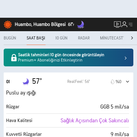
Huambo, Huambo Bölgesi
61°
F
BUGÜN
SAAT BAŞI
10 GÜN
RADAR
MINUTECAST®
A
Saatlik tahminleri 10 gün öncesinde görüntüleyin
Premium+ Aboneliğinizi Etkinleştirin
57°
RealFeel® 56°
01
%0
Puslu ay ışığı
GGB 5 mil/sa
Rüzgar
Sağlık Açısından Çok Sakıncalı
Hava Kalitesi
9 mil/sa
Kuvvetli Rüzgarlar