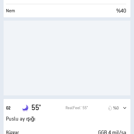
%40
Nem
33° F
Çiy Noktası
0 (Koyu)
AccuLumen Brightness Index™
%0
Bulutlarla Kaplı
6 mil
Görüş Alanı
26000 fit
Bulut Tavanı
55°
RealFeel® 55°
02
%0
Puslu ay ışığı
GGB 4 mil/sa
Rüzgar