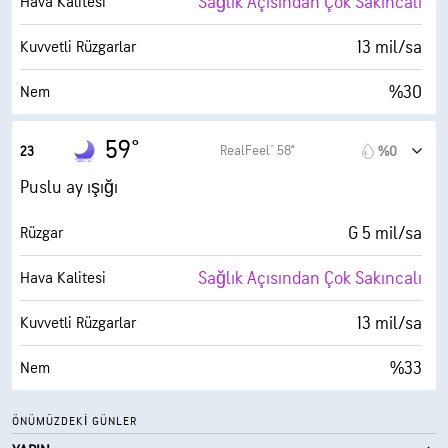
Sağlık Açısından Çok Sakıncalı
Hava Kalitesi
30000 fit
Bulut Tavanı
13 mil/sa
Kuvvetli Rüzgarlar
%30
Nem
30° F
Çiy Noktası
59°
RealFeel® 58°
23
%0
0 (Koyu)
AccuLumen Brightness Index™
Puslu ay ışığı
%0
Bulutlarla Kaplı
G 5 mil/sa
Rüzgar
6 mil
Görüş Alanı
Sağlık Açısından Çok Sakıncalı
Hava Kalitesi
30000 fit
Bulut Tavanı
13 mil/sa
Kuvvetli Rüzgarlar
%33
Nem
30° F
Çiy Noktası
ÖNÜMÜZDEKI GÜNLER