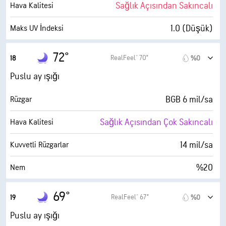
%0
Bulutlarla Kaplı
Sağlık Açısından Sakıncalı
Hava Kalitesi
6 mil
Görüş Alanı
1.0 (Düşük)
Maks UV İndeksi
30000 fit
Bulut Tavanı
14 mil/sa
Kuvvetli Rüzgarlar
72°
RealFeel® 70°
18
%0
%16
Nem
Puslu ay ışığı
28° F
Çiy Noktası
BGB 6 mil/sa
Rüzgar
4 (Soluk)
AccuLumen Brightness Index™
Sağlık Açısından Çok Sakıncalı
Hava Kalitesi
%0
Bulutlarla Kaplı
14 mil/sa
Kuvvetli Rüzgarlar
6 mil
Görüş Alanı
%20
Nem
30000 fit
Bulut Tavanı
29° F
Çiy Noktası
69°
RealFeel® 67°
19
%0
0 (Koyu)
AccuLumen Brightness Index™
Puslu ay ışığı