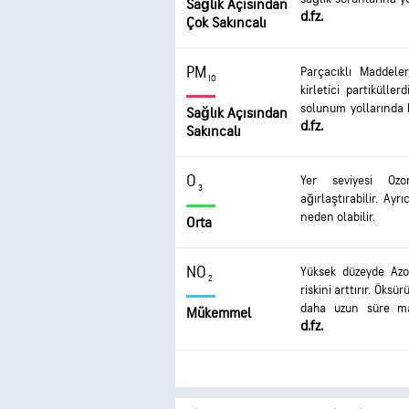
Sağlık Açısından
d.fz.
görülür. Bu madde
Çok Sakıncalı
zorluğu, astım raha
rahatsızlıklarının gel
PM
Parçacıklı Maddele
10
kirletici partiküll
solunum yollarında b
Sağlık Açısından
d.fz.
maddelere maruz kal
Sakıncalı
solunum zorluğuna 
olabilir. Daha sık 
O
Yer seviyesi Ozo
üzerinde daha ciddi et
3
ağırlaştırabilir. Ay
neden olabilir.
Orta
NO
Yüksek düzeyde Azo
2
riskini arttırır. Öksü
daha uzun süre ma
Mükemmel
d.fz.
enfeksiyonu gibi daha