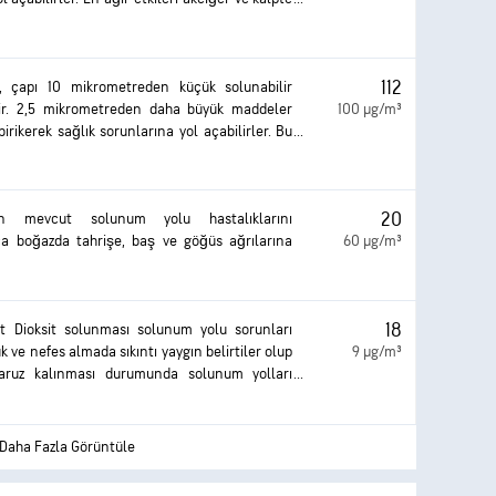
lere maruz kalma öksürüğe veya solunum
tsızlığında ağırlaşma ve kronik solunum yolu
işmesine yol açabilir.
112
r, çapı 10 mikrometreden küçük solunabilir
erdir. 2,5 mikrometreden daha büyük maddeler
100 µg/m³
irikerek sağlık sorunlarına yol açabilirler. Bu
ınması, gözde ve boğazda tahrişe, öksürüğe,
ve astım rahatsızlığında ağırlaşmaya neden
ve yoğun bir şekilde maruz kalınması sağlık
20
n mevcut solunum yolu hastalıklarını
kilere yol açabilir.
rıca boğazda tahrişe, baş ve göğüs ağrılarına
60 µg/m³
18
t Dioksit solunması solunum yolu sorunları
rük ve nefes almada sıkıntı yaygın belirtiler olup
9 µg/m³
ruz kalınması durumunda solunum yolları
 ciddi sağlık sorunları oluşabilir.
Daha Fazla Görüntüle