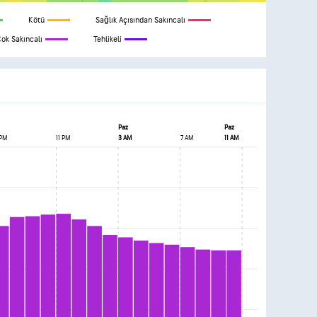
Kötü
Sağlık Açısından Sakıncalı
Çok Sakıncalı
Tehlikeli
Paz
Paz
 PM
11 PM
3 AM
7 AM
11 AM