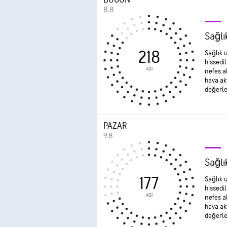
8.8
Sağlı
218
Sağlık ü
hissedil
AQI
nefes a
hava ak
değerle
PAZAR
9.8
Sağlı
177
Sağlık ü
hissedil
AQI
nefes a
hava ak
değerle