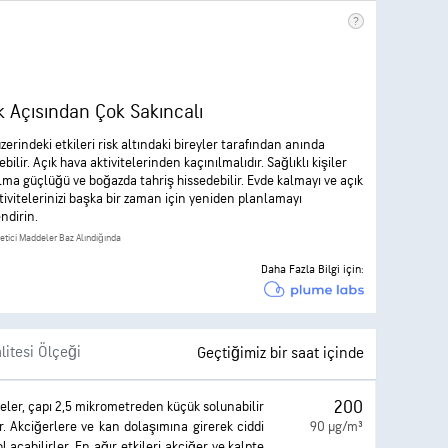
k Açısından Çok Sakıncalı
zerindeki etkileri risk altındaki bireyler tarafından anında
ebilir. Açık hava aktivitelerinden kaçınılmalıdır. Sağlıklı kişiler
lma güçlüğü ve boğazda tahriş hissedebilir. Evde kalmayı ve açık
tivitelerinizi başka bir zaman için yeniden planlamayı
ndirin.
letici Maddeler Baz Alındığında
Daha Fazla Bilgi için:
litesi Ölçeği
Geçtiğimiz bir saat içinde
200
eler, çapı 2,5 mikrometreden küçük solunabilir
dir. Akciğerlere ve kan dolaşımına girerek ciddi
90 µg/m³
l açabilirler. En ağır etkileri akciğer ve kalpte