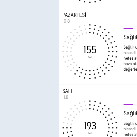
PAZARTESI
10.8
Sağlı
155
Sağlık ü
hissedil
AQI
nefes a
hava ak
değerle
SALI
11.8
Sağlı
193
Sağlık ü
hissedil
AQI
nefes a