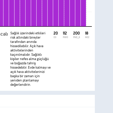
calı
Sağlık üzerindeki etkileri
20
112
200
18
risk altındaki bireyler
O3
PM10
PM2_5
NO2
tarafından anında
hissedilebilir. Açık hava
aktivitelerinden
kaçınılmalıdır. Sağlıklı
kişiler nefes alma güçlüğü
ve boğazda tahriş
hissedebilir. Evde kalmayı ve
açık hava aktivitelerinizi
başka bir zaman için
yeniden planlamayı
değerlendirin.