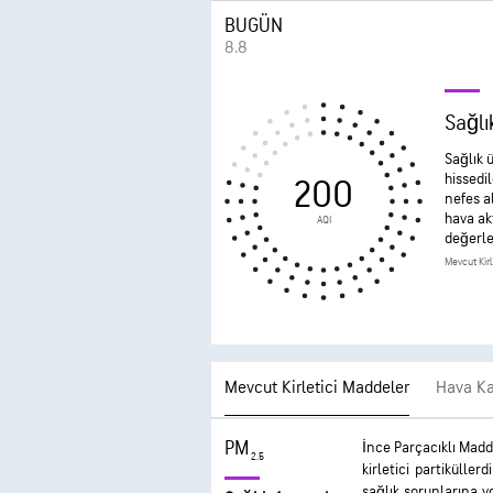
BUGÜN
8.8
Sağlı
Sağlık ü
hissedil
200
nefes a
hava ak
AQI
değerle
Mevcut Kir
Mevcut Kirletici Maddeler
Hava Ka
PM
İnce Parçacıklı Madd
2.5
kirletici partiküller
sağlık sorunlarına yo