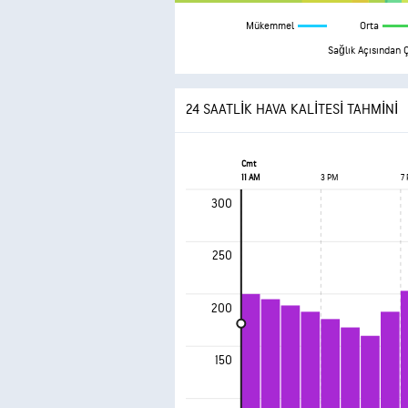
Mükemmel
Orta
Sağlık Açısından 
24 SAATLIK HAVA KALITESI TAHMINI
Cmt
11 AM
3 PM
7
300
250
200
150