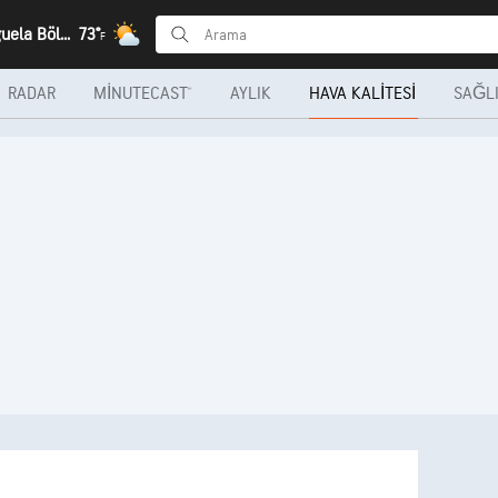
Cimo, Benguela Bölgesi
73°
F
RADAR
MINUTECAST®
AYLIK
HAVA KALITESI
SAĞLI