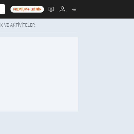
PREMIUM+ EDININ
K VE AKTIVITELER