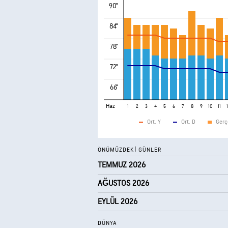
90°
84°
78°
72°
66°
Haz
1
2
3
4
5
6
7
8
9
10
11
Ort. Y
Ort. D
Gerç
ÖNÜMÜZDEKI GÜNLER
TEMMUZ 2026
AĞUSTOS 2026
EYLÜL 2026
DÜNYA