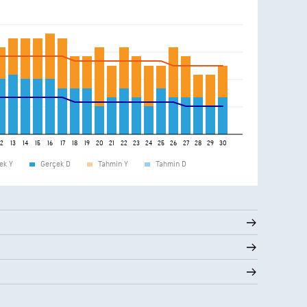
12
13
14
15
16
17
18
19
20
21
22
23
24
25
26
27
28
29
30
ek Y
Gerçek D
Tahmin Y
Tahmin D