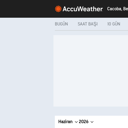
BUGÜN
SAAT BAŞI
10 GÜN
Haziran
2026