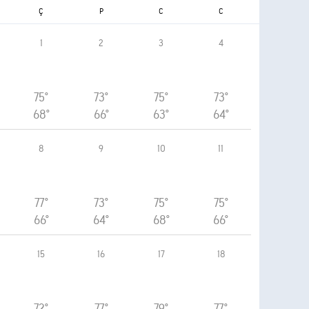
Ç
P
C
C
1
2
3
4
75°
73°
75°
73°
68°
66°
63°
64°
8
9
10
11
77°
73°
75°
75°
66°
64°
68°
66°
15
16
17
18
72°
77°
79°
77°