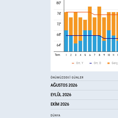
80°
76°
72°
68°
64°
Tem
1
2
3
4
5
6
7
8
9
10
11
Ort. Y
Ort. D
Gerç
ÖNÜMÜZDEKI GÜNLER
AĞUSTOS 2026
EYLÜL 2026
EKIM 2026
DÜNYA