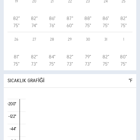
19
20
21
22
23
24
25
82°
82°
86°
87°
88°
86°
82°
75°
74°
76°
60°
75°
75°
75°
26
27
28
29
30
31
1
81°
82°
84°
82°
79°
82°
80°
75°
73°
75°
73°
73°
75°
75°
SICAKLIK GRAFIĞI
°F
-200°
-122°
-44°