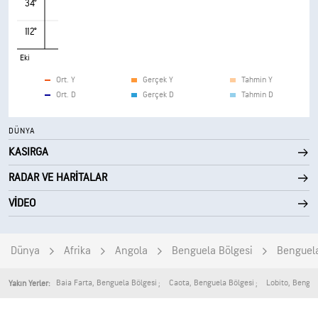
34°
112°
Eki
Ort. Y
Gerçek Y
Tahmin Y
Ort. D
Gerçek D
Tahmin D
DÜNYA
KASIRGA
RADAR VE HARITALAR
VIDEO
Dünya
Afrika
Angola
Benguela Bölgesi
Benguel
Baia Farta
,
Benguela Bölgesi
Caota
,
Benguela Bölgesi
Lobito
,
Bengue
Yakın Yerler: