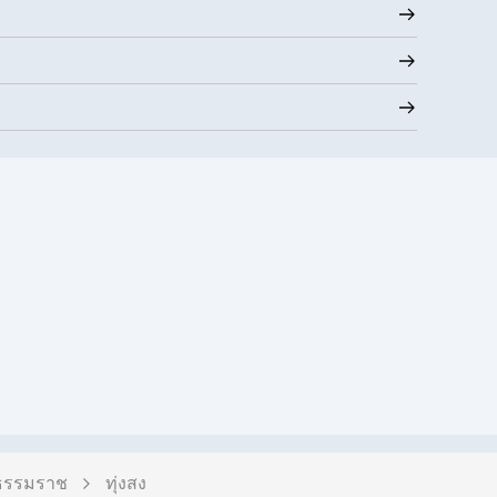
ธรรมราช
ทุ่งสง