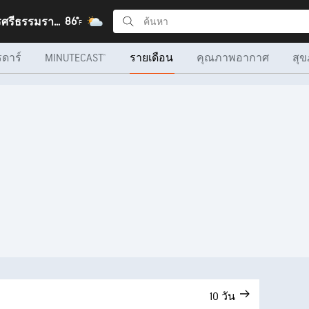
86°
ทุ่งสง, นครศรีธรรมราช
F
รดาร์
MINUTECAST®
รายเดือน
คุณภาพอากาศ
สุ
10 วัน