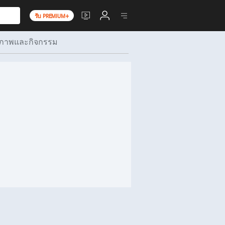
รับ PREMIUM+
ขภาพและกิจกรรม