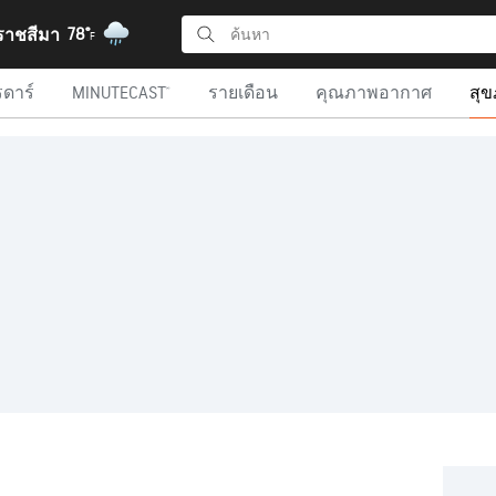
78°
รราชสีมา
F
รดาร์
MINUTECAST®
รายเดือน
คุณภาพอากาศ
สุ