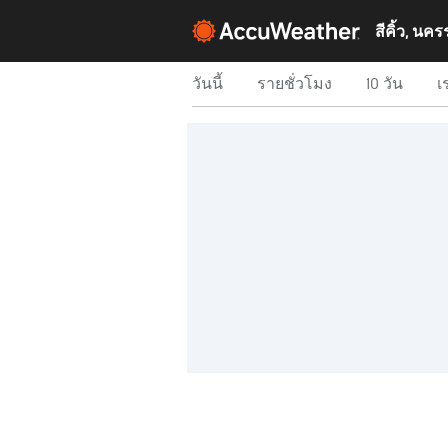
สีคิ้ว, นค
วันนี้
รายชั่วโมง
10 วัน
เ