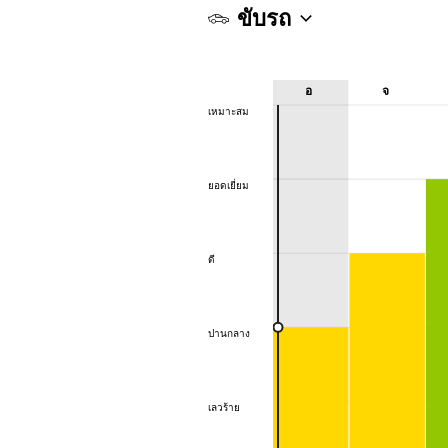
ขับรถ
อ
จ
เหมาะสม
เหมาะสม
ยอดเยี่ยม
ยอดเยี่ยม
ดี
ดี
ปานกลาง
ปานกลาง
เลวร้าย
เลวร้าย