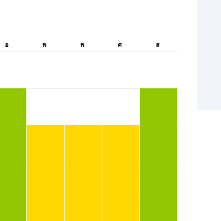
อ
พ
พ
ศ
ส