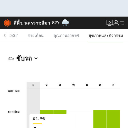
82°
สีคิ้ว, นครราชสีมา
F
NUTECAST®
รายเดือน
คุณภาพอากาศ
สุขภาพและกิจกรรม
ขับรถ
อ
จ
อ
พ
พ
ศ
ส
เหมาะสม
เหมาะสม
ยอดเยี่ยม
ยอดเยี่ยม
อา., 9/8