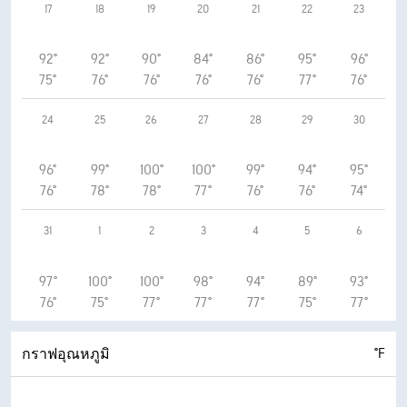
17
18
19
20
21
22
23
92°
92°
90°
84°
86°
95°
96°
75°
76°
76°
76°
76°
77°
76°
24
25
26
27
28
29
30
96°
99°
100°
100°
99°
94°
95°
76°
78°
78°
77°
76°
76°
74°
31
1
2
3
4
5
6
97°
100°
100°
98°
94°
89°
93°
76°
75°
77°
77°
77°
75°
77°
°F
กราฟอุณหภูมิ