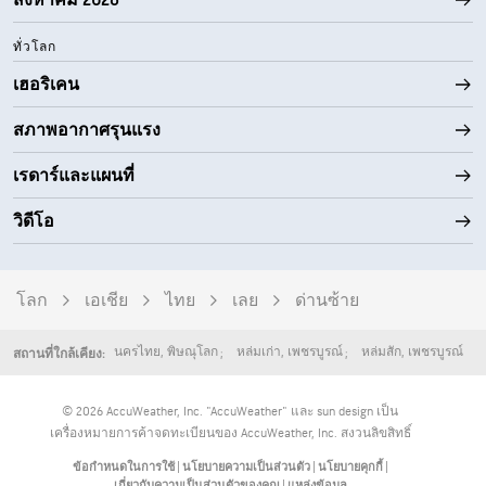
สิงหาคม 2026
ทั่วโลก
เฮอริเคน
สภาพอากาศรุนแรง
เรดาร์และแผนที่
วิดีโอ
โลก
เอเชีย
ไทย
เลย
ด่านซ้าย
นครไทย
,
พิษณุโลก
หล่มเก่า
,
เพชรบูรณ์
หล่มสัก
,
เพชรบูรณ์
สถานที่ใกล้เคียง:
© 2026 AccuWeather, Inc. "AccuWeather" และ sun design เป็น
เครื่องหมายการค้าจดทะเบียนของ AccuWeather, Inc. สงวนลิขสิทธิ์
ข้อกำหนดในการใช้
|
นโยบายความเป็นส่วนตัว
|
นโยบายคุกกี้
|
เกี่ยวกับความเป็นส่วนตัวของคุณ
|
แหล่งข้อมูล