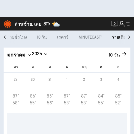
81°
ด่านซ้าย, เลย
F
รายชั่วโมง
10 วัน
เรดาร์
MINUTECAST®
รายเดือน
2025
มกราคม
10 วัน
อา
จ
อ
พ
พฤ
ศ
ส
29
30
31
1
2
3
4
87°
86°
85°
87°
87°
84°
85°
58°
55°
56°
53°
53°
55°
52°