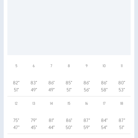
5
6
7
8
9
10
11
82°
83°
86°
85°
86°
86°
80°
51°
49°
49°
51°
56°
58°
53°
12
13
14
15
16
17
18
75°
79°
81°
86°
87°
84°
87°
47°
45°
44°
50°
59°
54°
51°