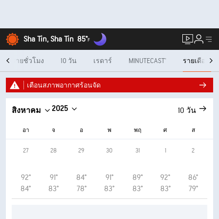
Sha Tin, Sha Tin
85°
F
รายชั่วโมง
10 วัน
เรดาร์
MINUTECAST®
รายเดือน
เตือนสภาพอากาศร้อนจัด
2025
สิงหาคม
10 วัน
อา
จ
อ
พ
พฤ
ศ
ส
27
28
29
30
31
1
2
92°
91°
84°
91°
89°
92°
86°
84°
83°
78°
83°
83°
83°
79°