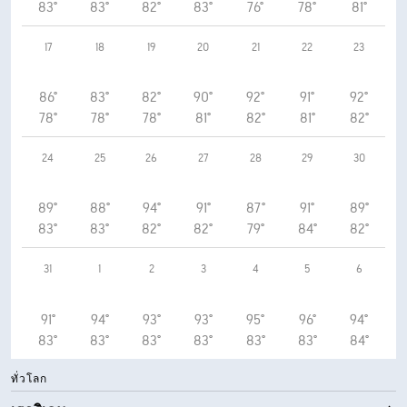
83°
83°
82°
83°
76°
78°
81°
17
18
19
20
21
22
23
86°
83°
82°
90°
92°
91°
92°
78°
78°
78°
81°
82°
81°
82°
24
25
26
27
28
29
30
89°
88°
94°
91°
87°
91°
89°
83°
83°
82°
82°
79°
84°
82°
31
1
2
3
4
5
6
91°
94°
93°
93°
95°
96°
94°
83°
83°
83°
83°
83°
83°
84°
ทั่วโลก