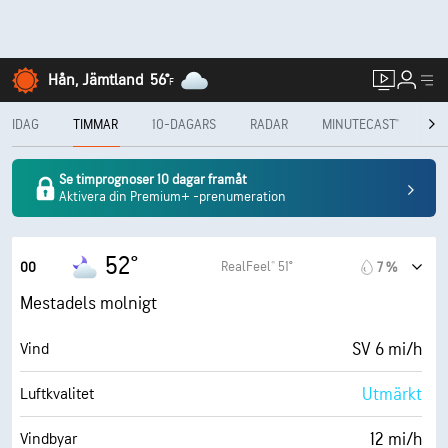
Hån, Jämtland
56°
F
IDAG
TIMMAR
10-DAGARS
RADAR
MINUTECAST®
PE
Se timprognoser 10 dagar framåt
Aktivera din Premium+ -prenumeration
52°
RealFeel® 51°
00
7 %
Mestadels molnigt
SV 6 mi/h
Vind
Utmärkt
Luftkvalitet
12 mi/h
Vindbyar