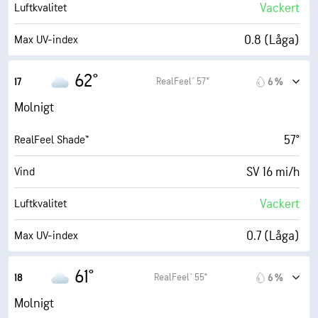
99 %
Molntäcke
Vackert
Luftkvalitet
10 eng. mil
Sikt
0.8 (Låga)
Max UV-index
4700 fot
Molnbas
35 mi/h
Vindbyar
62°
RealFeel® 57°
17
6 %
55 %
Fuktighet
Molnigt
47° F
Daggpunkt
57°
RealFeel Shade™
1 (Mörkt)
AccuLumen Brightness Index™
SV 16 mi/h
Vind
99 %
Molntäcke
Vackert
Luftkvalitet
10 eng. mil
Sikt
0.7 (Låga)
Max UV-index
4600 fot
Molnbas
36 mi/h
Vindbyar
61°
RealFeel® 55°
18
6 %
58 %
Fuktighet
Molnigt