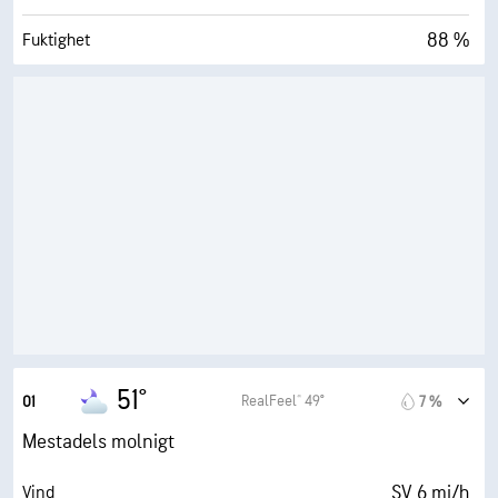
88 %
Fuktighet
49° F
Daggpunkt
0 (Mörkt)
AccuLumen Brightness Index™
82 %
Molntäcke
6 eng. mil
Sikt
18500 fot
Molnbas
51°
RealFeel® 49°
01
7 %
Mestadels molnigt
SV 6 mi/h
Vind