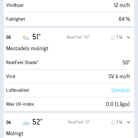
18500 fot
Molnbas
12 mi/h
Vindbyar
84 %
Fuktighet
46° F
Daggpunkt
51°
RealFeel® 50°
05
7 %
0 (Mörkt)
AccuLumen Brightness Index™
Mestadels molnigt
89 %
Molntäcke
50°
RealFeel Shade™
6 eng. mil
Sikt
SV 6 mi/h
Vind
9900 fot
Molnbas
Utmärkt
Luftkvalitet
0.0 (Låga)
Max UV-index
12 mi/h
Vindbyar
52°
RealFeel® 51°
06
7 %
83 %
Fuktighet
Molnigt