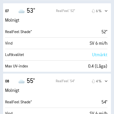
9900 fot
Molnbas
53°
RealFeel® 52°
07
6 %
Molnigt
52°
RealFeel Shade™
SV 6 mi/h
Vind
Utmärkt
Luftkvalitet
0.4 (Låga)
Max UV-index
13 mi/h
Vindbyar
55°
RealFeel® 54°
08
4 %
79 %
Fuktighet
Molnigt
47° F
Daggpunkt
54°
RealFeel Shade™
2 (Mörkt)
AccuLumen Brightness Index™
SV 6 mi/h
Vind