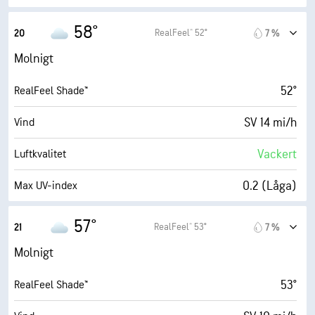
6300 fot
Molnbas
30 mi/h
Vindbyar
58°
RealFeel® 52°
20
7 %
69 %
Fuktighet
Molnigt
49° F
Daggpunkt
52°
RealFeel Shade™
1 (Mörkt)
AccuLumen Brightness Index™
SV 14 mi/h
Vind
98 %
Molntäcke
Vackert
Luftkvalitet
7 eng. mil
Sikt
0.2 (Låga)
Max UV-index
6200 fot
Molnbas
28 mi/h
Vindbyar
57°
RealFeel® 53°
21
7 %
74 %
Fuktighet
Molnigt
50° F
Daggpunkt
53°
RealFeel Shade™
1 (Mörkt)
AccuLumen Brightness Index™