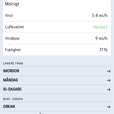
0 (Mörkt)
AccuLumen Brightness Index™
Molnigt
99 %
Molntäcke
S 4 mi/h
Vind
6 eng. mil
Sikt
Vackert
Luftkvalitet
9700 fot
Molnbas
9 mi/h
Vindbyar
77 %
Fuktighet
48° F
Daggpunkt
LÄNGRE FRAM
IMORGON
0 (Mörkt)
AccuLumen Brightness Index™
MÅNDAG
100 %
Molntäcke
10-DAGARS
6 eng. mil
Sikt
RUNT JORDEN
ORKAN
9700 fot
Molnbas