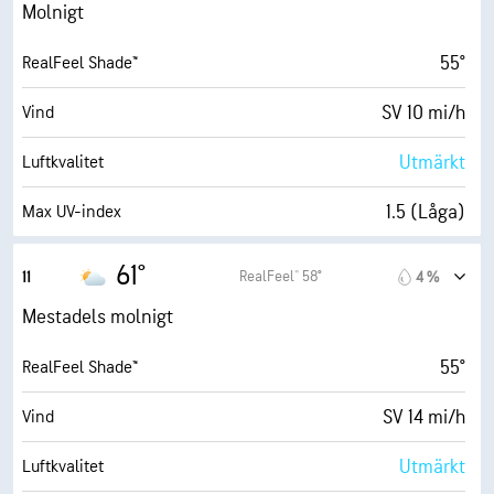
68 %
Fuktighet
Molnigt
47° F
Daggpunkt
55°
RealFeel Shade™
2 (Mörkt)
AccuLumen Brightness Index™
SV 10 mi/h
Vind
91 %
Molntäcke
Utmärkt
Luftkvalitet
7 eng. mil
Sikt
1.5 (Låga)
Max UV-index
9900 fot
Molnbas
21 mi/h
Vindbyar
61°
RealFeel® 58°
11
4 %
62 %
Fuktighet
Mestadels molnigt
46° F
Daggpunkt
55°
RealFeel Shade™
2 (Mörkt)
AccuLumen Brightness Index™
SV 14 mi/h
Vind
90 %
Molntäcke
Utmärkt
Luftkvalitet