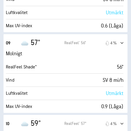
91 %
Molntäcke
Utmärkt
Luftkvalitet
6 eng. mil
Sikt
0.6 (Låga)
Max UV-index
9900 fot
Molnbas
14 mi/h
Vindbyar
57°
RealFeel® 56°
09
4 %
74 %
Fuktighet
Molnigt
47° F
Daggpunkt
56°
RealFeel Shade™
2 (Mörkt)
AccuLumen Brightness Index™
SV 8 mi/h
Vind
93 %
Molntäcke
Utmärkt
Luftkvalitet
6 eng. mil
Sikt
0.9 (Låga)
Max UV-index
9900 fot
Molnbas
17 mi/h
Vindbyar
59°
RealFeel® 57°
10
4 %