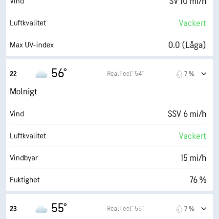
SV 10 mi/h
Vind
98 %
Molntäcke
Vackert
Luftkvalitet
6 eng. mil
Sikt
0.0 (Låga)
Max UV-index
9800 fot
Molnbas
25 mi/h
Vindbyar
56°
RealFeel® 54°
22
7 %
75 %
Fuktighet
Molnigt
49° F
Daggpunkt
SSV 6 mi/h
Vind
0 (Mörkt)
AccuLumen Brightness Index™
Vackert
Luftkvalitet
98 %
Molntäcke
15 mi/h
Vindbyar
6 eng. mil
Sikt
76 %
Fuktighet
9800 fot
Molnbas
48° F
Daggpunkt
55°
RealFeel® 55°
23
7 %