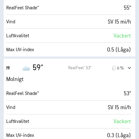
47° F
Daggpunkt
55°
RealFeel Shade™
1 (Mörkt)
AccuLumen Brightness Index™
SV 15 mi/h
Vind
98 %
Molntäcke
Vackert
Luftkvalitet
10 eng. mil
Sikt
0.5 (Låga)
Max UV-index
6300 fot
Molnbas
32 mi/h
Vindbyar
59°
RealFeel® 53°
19
6 %
63 %
Fuktighet
Molnigt
48° F
Daggpunkt
53°
RealFeel Shade™
1 (Mörkt)
AccuLumen Brightness Index™
SV 15 mi/h
Vind
98 %
Molntäcke
Vackert
Luftkvalitet
7 eng. mil
Sikt
0.3 (Låga)
Max UV-index