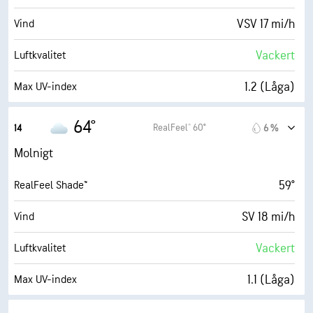
2 (Mörkt)
AccuLumen Brightness Index™
VSV 17 mi/h
Vind
92 %
Molntäcke
Vackert
Luftkvalitet
10 eng. mil
Sikt
1.2 (Låga)
Max UV-index
18500 fot
Molnbas
30 mi/h
Vindbyar
64°
RealFeel® 60°
14
6 %
55 %
Fuktighet
Molnigt
46° F
Daggpunkt
59°
RealFeel Shade™
1 (Mörkt)
AccuLumen Brightness Index™
SV 18 mi/h
Vind
96 %
Molntäcke
Vackert
Luftkvalitet
10 eng. mil
Sikt
1.1 (Låga)
Max UV-index
4700 fot
Molnbas
32 mi/h
Vindbyar