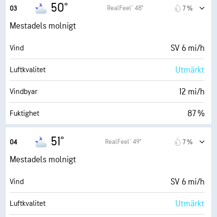
47° F
Daggpunkt
50°
RealFeel® 48°
03
7 %
0 (Mörkt)
AccuLumen Brightness Index™
Mestadels molnigt
88 %
Molntäcke
SV 6 mi/h
Vind
5 eng. mil
Sikt
Utmärkt
Luftkvalitet
18500 fot
Molnbas
12 mi/h
Vindbyar
87 %
Fuktighet
46° F
Daggpunkt
51°
RealFeel® 49°
04
7 %
0 (Mörkt)
AccuLumen Brightness Index™
Mestadels molnigt
88 %
Molntäcke
SV 6 mi/h
Vind
5 eng. mil
Sikt
Utmärkt
Luftkvalitet