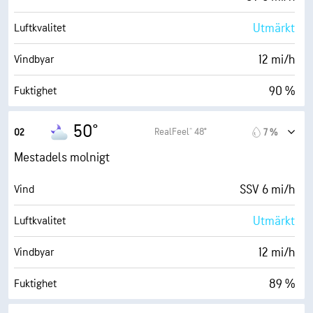
Utmärkt
Luftkvalitet
12 mi/h
Vindbyar
90 %
Fuktighet
48° F
Daggpunkt
50°
RealFeel® 48°
02
7 %
0 (Mörkt)
AccuLumen Brightness Index™
Mestadels molnigt
78 %
Molntäcke
SSV 6 mi/h
Vind
5 eng. mil
Sikt
Utmärkt
Luftkvalitet
18500 fot
Molnbas
12 mi/h
Vindbyar
89 %
Fuktighet