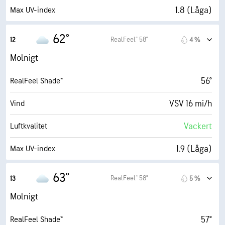
7 eng. mil
Sikt
1.8 (Låga)
Max UV-index
18500 fot
Molnbas
24 mi/h
Vindbyar
62°
RealFeel® 58°
12
4 %
59 %
Fuktighet
Molnigt
46° F
Daggpunkt
56°
RealFeel Shade™
3 (Grått)
AccuLumen Brightness Index™
VSV 16 mi/h
Vind
89 %
Molntäcke
Vackert
Luftkvalitet
10 eng. mil
Sikt
1.9 (Låga)
Max UV-index
18500 fot
Molnbas
27 mi/h
Vindbyar
63°
RealFeel® 58°
13
5 %
56 %
Fuktighet
Molnigt
46° F
Daggpunkt
57°
RealFeel Shade™