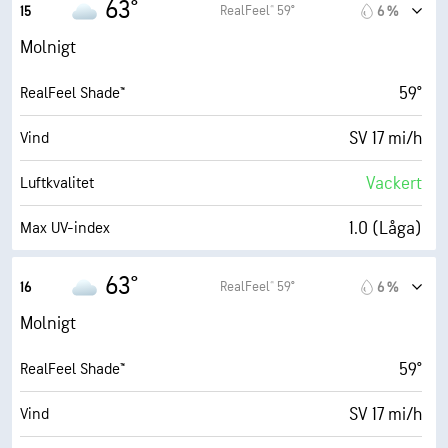
63°
RealFeel® 59°
15
6 %
52 %
Fuktighet
Molnigt
46° F
Daggpunkt
59°
RealFeel Shade™
1 (Mörkt)
AccuLumen Brightness Index™
SV 17 mi/h
Vind
99 %
Molntäcke
Vackert
Luftkvalitet
10 eng. mil
Sikt
1.0 (Låga)
Max UV-index
4700 fot
Molnbas
33 mi/h
Vindbyar
63°
RealFeel® 59°
16
6 %
54 %
Fuktighet
Molnigt
47° F
Daggpunkt
59°
RealFeel Shade™
1 (Mörkt)
AccuLumen Brightness Index™
SV 17 mi/h
Vind