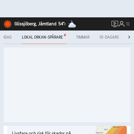
Glissjöberg, Jämtland
54°
F
IDAG
LOKAL ORKAN-SPÅRARE
TIMMAR
10-DAGARS
RA
Livsfara och risk för skador på