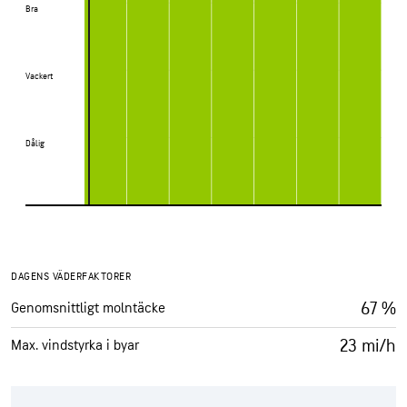
Bra
Bra
Vackert
Vackert
Dålig
Dålig
DAGENS VÄDERFAKTORER
67 %
Genomsnittligt molntäcke
23 mi/h
Max. vindstyrka i byar