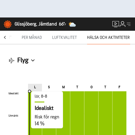
Glissjöberg, Jämtland
66°
F
ECAST®
PER MÅNAD
LUFTKVALITET
HÄLSA OCH AKTIVITETER
Flyg
L
S
M
T
O
T
F
Idealiskt
Idealiskt
lör, 8-8
Idealiskt
Utmärkt
Utmärkt
Risk för regn
14 %