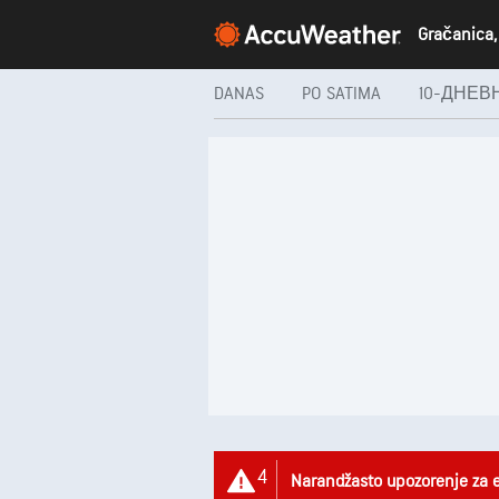
Gračanica, 
DANAS
PO SATIMA
10-ДНЕВ
4
Narandžasto upozorenje za 