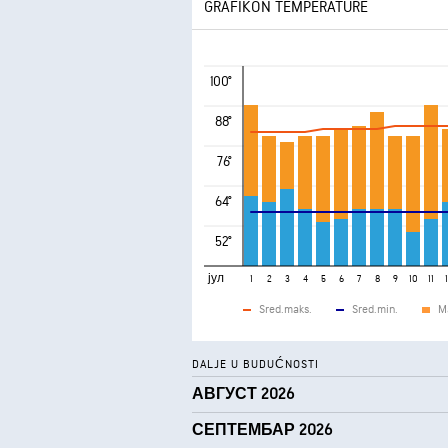
GRAFIKON TEMPERATURE
100°
88°
76°
64°
52°
јул
1
2
3
4
5
6
7
8
9
10
11
Sred.maks.
Sred.min.
M
DALJE U BUDUĆNOSTI
АВГУСТ 2026
СЕПТЕМБАР 2026