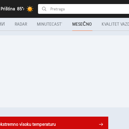
Priština
85°
F
НИ
RADAR
MINUTECAST®
MESEČNO
KVALITET VAZ
ekstremno visoku temperaturu