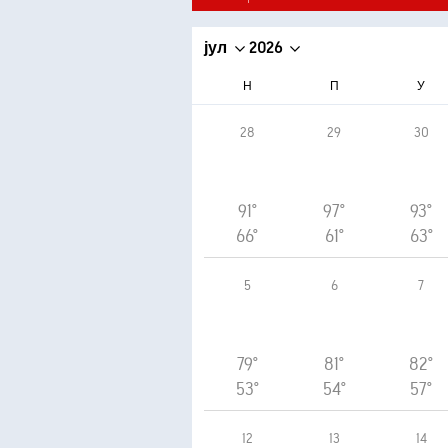
јул
2026
Н
П
У
28
29
30
91°
97°
93°
66°
61°
63°
5
6
7
79°
81°
82°
53°
54°
57°
12
13
14