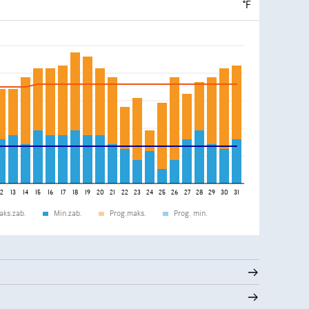
°F
12
13
14
15
16
17
18
19
20
21
22
23
24
25
26
27
28
29
30
31
aks.zab.
Min.zab.
Prog.maks.
Prog. min.