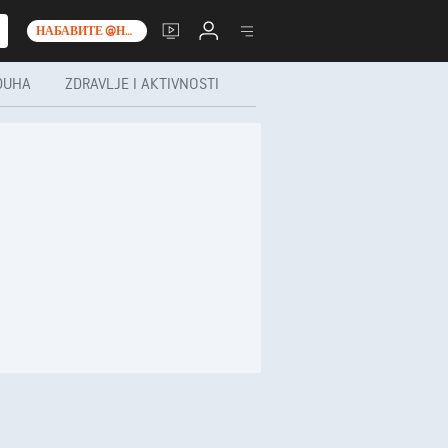
НАБАВИТЕ @НО__Т_0_
DUHA
ZDRAVLJE I AKTIVNOSTI