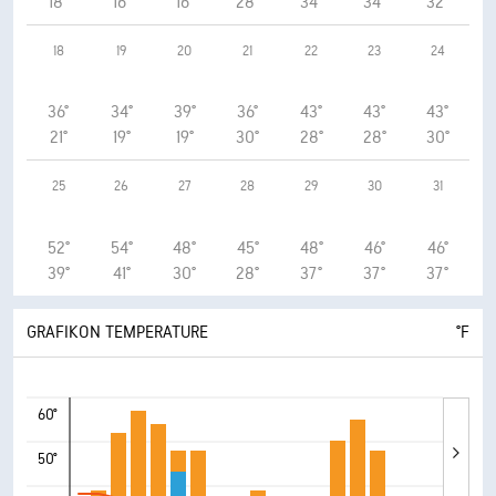
18°
16°
16°
28°
34°
34°
32°
18
19
20
21
22
23
24
36°
34°
39°
36°
43°
43°
43°
21°
19°
19°
30°
28°
28°
30°
25
26
27
28
29
30
31
52°
54°
48°
45°
48°
46°
46°
39°
41°
30°
28°
37°
37°
37°
GRAFIKON TEMPERATURE
°F
60°
50°