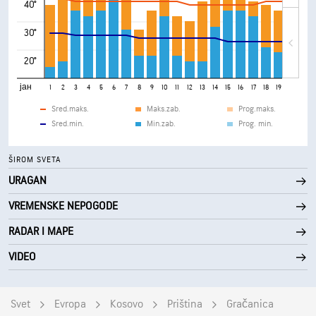
40°
30°
20°
јан
1
2
3
4
5
6
7
8
9
10
11
12
13
14
15
16
17
18
19
20
21
Sred.maks.
Maks.zab.
Prog.maks.
Sred.min.
Min.zab.
Prog. min.
ŠIROM SVETA
URAGAN
VREMENSKE NEPOGODE
RADAR I MAPE
VIDEO
Svet
Evropa
Kosovo
Priština
Gračanica