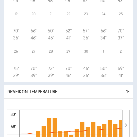
45°
48°
48°
48°
52°
50°
43°
19
20
21
22
23
24
25
70°
66°
50°
52°
57°
66°
70°
36°
46°
45°
41°
36°
34°
37°
26
27
28
29
30
1
2
75°
70°
73°
70°
46°
50°
59°
39°
39°
39°
46°
36°
36°
41°
GRAFIKON TEMPERATURE
°F
80°
68°