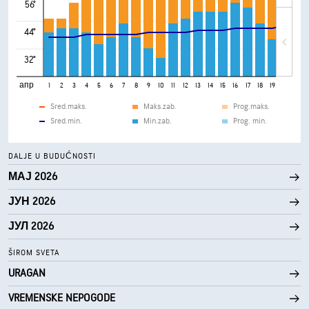
56°
44°
32°
апр
1
2
3
4
5
6
7
8
9
10
11
12
13
14
15
16
17
18
19
20
21
Sred.maks.
Maks.zab.
Prog.maks.
Sred.min.
Min.zab.
Prog. min.
DALJE U BUDUĆNOSTI
МАЈ 2026
ЈУН 2026
ЈУЛ 2026
ŠIROM SVETA
URAGAN
VREMENSKE NEPOGODE