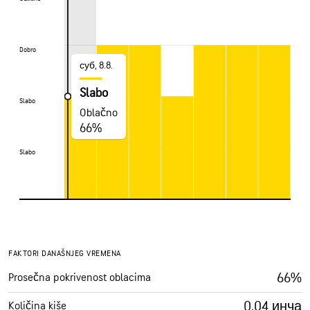
Dobro
Dobro
суб, 8.8.
Slabo
Slabo
Slabo
Oblačno
66%
Slabo
Slabo
FAKTORI DANAŠNJEG VREMENA
66%
Prosečna pokrivenost oblacima
0.04 инча
Količina kiše