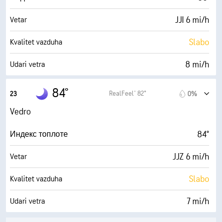
JJI 6 mi/h
Vetar
Slabo
Kvalitet vazduha
8 mi/h
Udari vetra
42%
Vlažnost
84°
RealFeel® 82°
23
0%
61° F
Tačka rose
Vedro
0 (Tamno)
AccuLumen Brightness Index™
84°
Индекс топлоте
3%
Oblačno
JJZ 6 mi/h
Vetar
10 mi
Vidljivost
Slabo
Kvalitet vazduha
30000 ft
Izuzetno oblačno
7 mi/h
Udari vetra