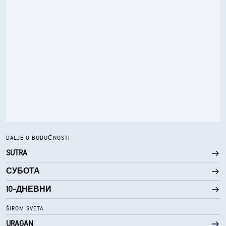
46%
Vlažnost
61° F
Tačka rose
0 (Tamno)
AccuLumen Brightness Index™
2%
Oblačno
10 mi
Vidljivost
30000 ft
Izuzetno oblačno
DALJE U BUDUĆNOSTI
SUTRA
СУБОТА
10-ДНЕВНИ
ŠIROM SVETA
URAGAN