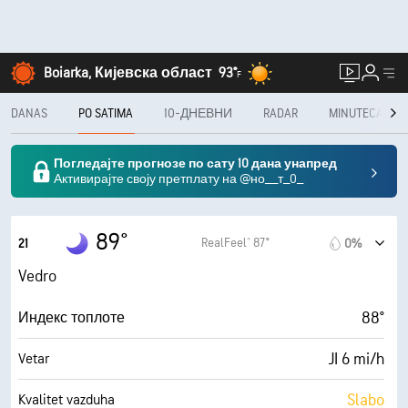
Boiarka, Кијевска област
93°
F
DANAS
PO SATIMA
10-ДНЕВНИ
RADAR
MINUTECAST®
Погледајте прогнозе по сату 10 дана унапред
Активирајте своју претплату на @но__т_0_
89°
RealFeel® 87°
21
0%
Vedro
88°
Индекс топлоте
JI 6 mi/h
Vetar
Slabo
Kvalitet vazduha