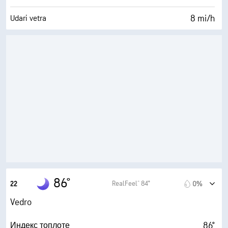
8 mi/h
Udari vetra
38%
Vlažnost
60° F
Tačka rose
0 (Tamno)
AccuLumen Brightness Index™
5%
Oblačno
10 mi
Vidljivost
30000 ft
Izuzetno oblačno
86°
RealFeel® 84°
22
0%
Vedro
86°
Индекс топлоте