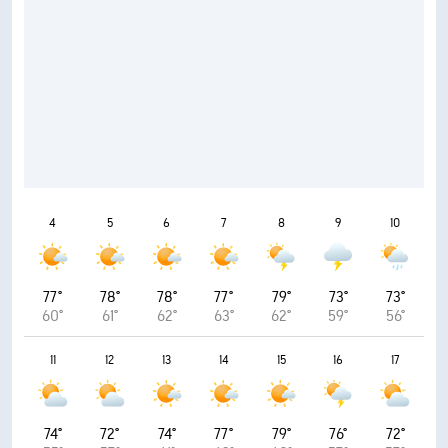
4
5
6
7
8
9
10
77°
78°
78°
77°
79°
73°
73°
60°
61°
62°
63°
62°
59°
56°
11
12
13
14
15
16
17
74°
72°
74°
77°
79°
76°
72°