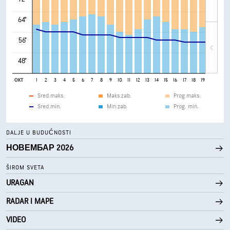
64°
56°
48°
окт
1
2
3
4
5
6
7
8
9
10
11
12
13
14
15
16
17
18
19
20
21
Sred.maks.
Maks.zab.
Prog.maks.
Sred.min.
Min.zab.
Prog. min.
DALJE U BUDUĆNOSTI
НОВЕМБАР 2026
ŠIROM SVETA
URAGAN
RADAR I MAPE
VIDEO