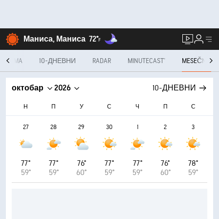
Маниса, Маниса
72°
F
 SATIMA
10-ДНЕВНИ
RADAR
MINUTECAST®
MESEČNO
октобар
2026
10-ДНЕВНИ
Н
П
У
С
Ч
П
С
27
28
29
30
1
2
3
77°
77°
76°
77°
77°
76°
78°
59°
59°
60°
59°
59°
60°
59°