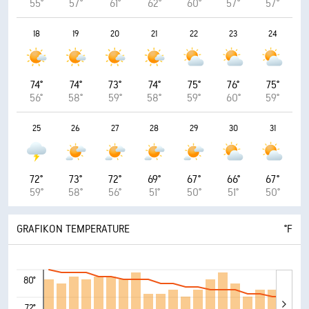
55°
57°
61°
62°
60°
57°
57°
18
19
20
21
22
23
24
74°
74°
73°
74°
75°
76°
75°
56°
58°
59°
58°
59°
60°
59°
25
26
27
28
29
30
31
72°
73°
72°
69°
67°
66°
67°
59°
58°
56°
51°
50°
51°
50°
GRAFIKON TEMPERATURE
°F
80°
72°